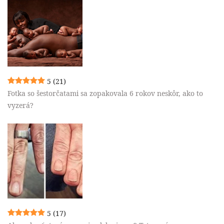
5
(21)
Fotka so šestorčatami sa zopakovala 6 rokov neskôr, ako to
vyzerá?
5
(17)