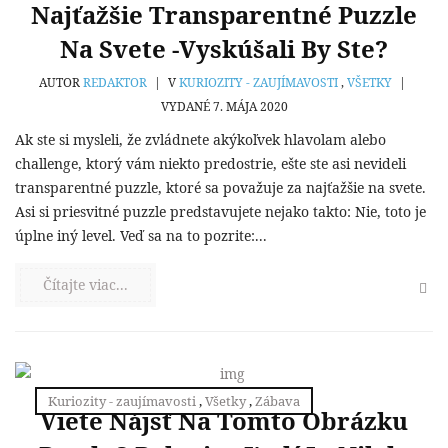
Najťažšie Transparentné Puzzle
Na Svete -vyskúšali By Ste?
AUTOR
REDAKTOR
|
V
KURIOZITY - ZAUJÍMAVOSTI
,
VŠETKY
|
VYDANÉ 7. MÁJA 2020
Ak ste si mysleli, že zvládnete akýkoľvek hlavolam alebo
challenge, ktorý vám niekto predostrie, ešte ste asi nevideli
transparentné puzzle, ktoré sa považuje za najťažšie na svete.
Asi si priesvitné puzzle predstavujete nejako takto: Nie, toto je
úplne iný level. Veď sa na to pozrite:...
Čítajte viac...
Kuriozity - zaujímavosti
,
Všetky
,
Zábava
Viete Nájsť Na Tomto Obrázku