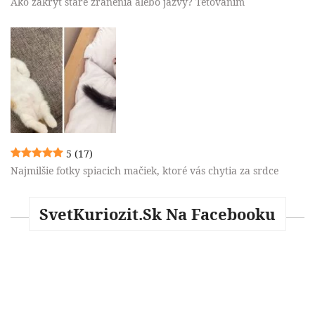
Ako zakryť staré zranenia alebo jazvy? Tetovaním
5
(17)
Najmilšie fotky spiacich mačiek, ktoré vás chytia za srdce
SvetKuriozit.sk Na Facebooku