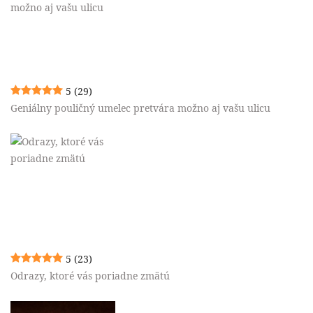
5
(29)
Geniálny pouličný umelec pretvára možno aj vašu ulicu
5
(23)
Odrazy, ktoré vás poriadne zmätú