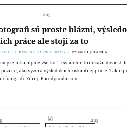
tografi sú proste blázni, výsled
ich práce ale stojí za to
DAKTOR
|
V
VŠETKY
,
VTIPNÉ OBRÁZKY
|
VYDANÉ 1. JÚLA 2016
ia pre fotku úplne všetko. Tí svadobní to dokážu doviesť d
 pozrite, ako vyzerá výsledok ich riskantnej práce. Takto p
ní fotografi. Zdroj: Boredpanda.com