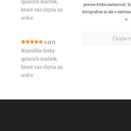
presne fotku načasovať. To
fotografom je ale o niečom 
v.
Čítajte v
5
(17)
Najmilšie fotky
spiacich mačiek,
ktoré vás chytia za
srdce