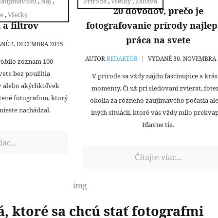
 zaujímavosti
,
Naj
,
Príroda
,
Všetky
,
Zábava
ta bez použitia
20 dôvodov, prečo je
e
,
Všetky
a filtrov
fotografovanie prírody najlep
práca na svete
NÉ 2. DECEMBRA 2015
AUTOR
REDAKTOR
|
VYDANÉ 30. NOVEMBRA 
robilo zoznam 100
svete bez použitia
V prírode sa vždy nájdu fascinujúce a krá
v alebo akýchkoľvek
momenty. Či už pri sledovaní zvierat, fote
otené fotografom, ktorý
okolia za rôzneho zaujímavého počasia al
ieste nachádzal.
iných situácií, ktoré vás vždy milo prekvap
Hlavne tie.
iac...
Čítajte viac...
á, ktoré sa chcú stať fotografmi