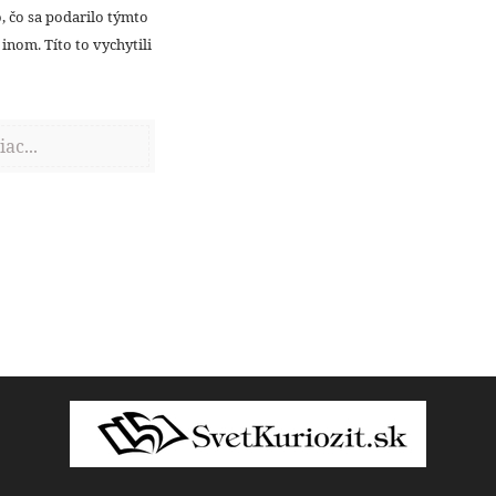
, čo sa podarilo týmto
inom. Títo to vychytili
iac...
Follow Us