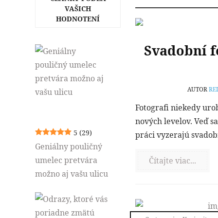
VAŠICH
HODNOTENÍ
Svadobní fo
AUTOR
RE
Fotografi niekedy urob
nových levelov. Veď sa
5
(29)
práci vyzerajú svadob
Geniálny pouličný
umelec pretvára
Čítajte viac...
možno aj vašu ulicu