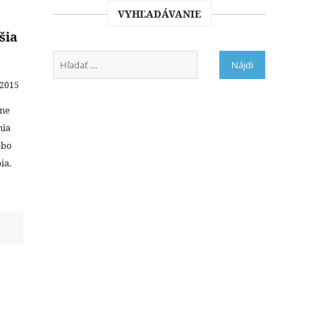
VYHĽADÁVANIE
šia
2015
sne
nia
ebo
ia.