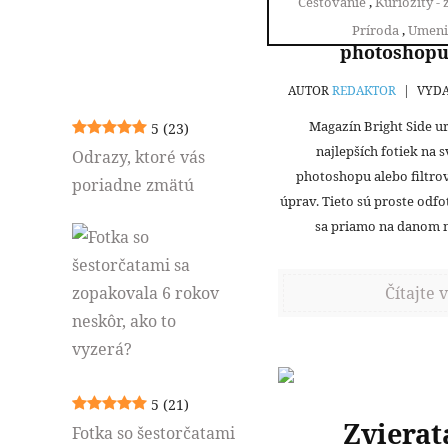
Cestovanie
,
Kuriozity -
20 top fotiek sve
Príroda
,
Umeni
photoshopu 
AUTOR
REDAKTOR
|
VYDA
Magazín Bright Side u
5
(23)
najlepších fotiek na 
Odrazy, ktoré vás
photoshopu alebo filtro
poriadne zmätú
úprav. Tieto sú proste odf
sa priamo na danom m
Čítajte v
5
(21)
Zvierat
Fotka so šestorčatami