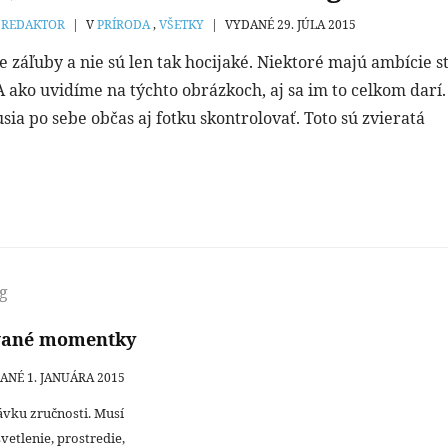
R
REDAKTOR
|
V
PRÍRODA
,
VŠETKY
|
VYDANÉ 29. JÚLA 2015
e záľuby a nie sú len tak hocijaké. Niektoré majú ambície s
 ako uvidíme na týchto obrázkoch, aj sa im to celkom darí.
sia po sebe občas aj fotku skontrolovať. Toto sú zvieratá
ované momentky
NÉ 1. JANUÁRA 2015
ávku zručnosti. Musí
vetlenie, prostredie,