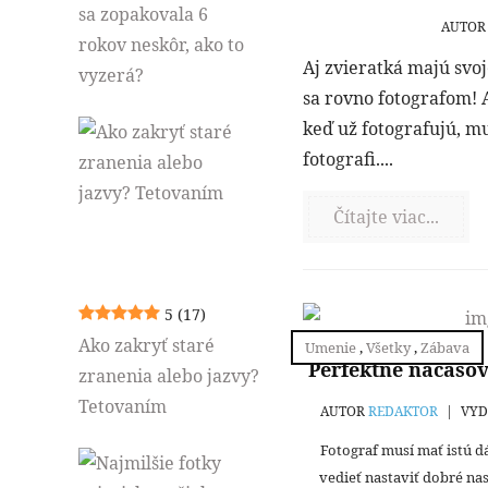
sa zopakovala 6
AUTO
rokov neskôr, ako to
Aj zvieratká majú svoj
vyzerá?
sa rovno fotografom! A
keď už fotografujú, mu
fotografi....
Čítajte viac...
5
(17)
Ako zakryť staré
Umenie
,
Všetky
,
Zábava
Perfektne načas
zranenia alebo jazvy?
Tetovaním
AUTOR
REDAKTOR
|
VYDA
Fotograf musí mať istú d
vedieť nastaviť dobré nas