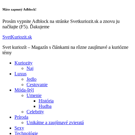
Máte zapnutý Adblock!
Prosím vypnite Adblock na stránke Svetkuriozit.sk a znovu ju
načítajte (F5). Ďakujeme
SvetKuriozit.sk
Svet kuriozít – Magazín s článkami na rôzne zaujímavé a kuriózne
témy
Kuriozity
Naj
Luxus
Jedlo
Cestovanie
Móda-štýl
Umenie
História
Hudba
Celebrity
Príroda
Unikátne a zaujímavé zvieratá
Sexy
Technológie