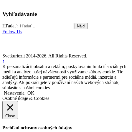
Vyhľadávanie
Hľadať:
Follow Us
Svetkuriozit 2014-2026. All Rights Reserved.
↑
K personalizácii obsahu a reklám, poskytovaniu funkcií sociálnych
médií a analýze našej návštevnosti využívame súbory cookie. Tie
zdieľajú informácie s partnermi pre sociálne médiá, inzerciu a
analýzy. Ak pokračujete v používaní našich webových stránok,
súhlasíte s našimi cookies.
Nastavenia
OK
Osobné údaje & Cookies
Close
Prehľad ochrany osobných údajov