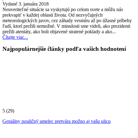
Vydané 3. januára 2018
Neuveriteľné situácie sa vyskytujú po celom svete a môžu nás
prekvapiť v každej oblasti života. Od nezvyčajných
meteorologických javov, cez záhady vesmíru až po úžasné príbehy
ľudí, ktorí prežili nemožné. V minulosti sme videli, ako prezidenti
prežili atentáty, ako boli objavené stratené poklady a ako...
Čítajte viac...
Najpopulárnejšie články podľa vašich hodnotení
5
(29)
Geniálny pouličný umelec pretvára možno aj vašu ulicu