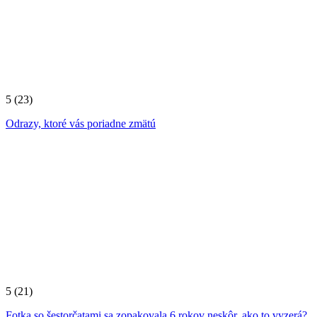
5
(23)
Odrazy, ktoré vás poriadne zmätú
5
(21)
Fotka so šestorčatami sa zopakovala 6 rokov neskôr, ako to vyzerá?