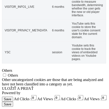
cookie to measure
bandwidth, determining
VISITOR_INFO1_LIVE
6 months
whether the user gets
the new or old player
interface.
YouTube sets this
cookie to store the
VISITOR_PRIVACY_METADATA
6 months
user's cookie consent
state for the current
domain.
Youtube sets this
cookie to track the
YSC
session
views of embedded
videos on Youtube
pages.
Others
Others
Other uncategorized cookies are those that are being analyzed and
have not been classified into a category as yet.
ULOŽIŤ A PRIJAŤ
Powered by
Ad Clicks :
Ad Views :
Ad Clicks :
Ad Views :