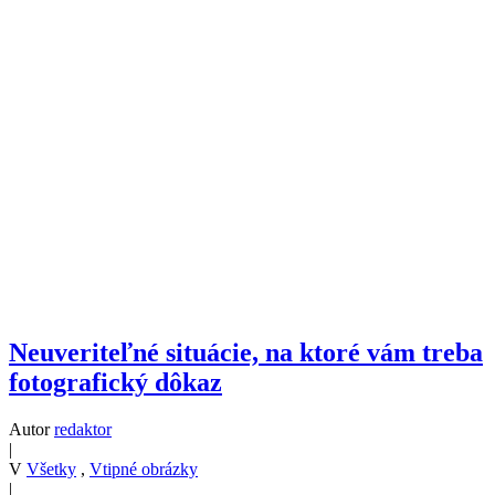
Neuveriteľné situácie, na ktoré vám treba
fotografický dôkaz
Autor
redaktor
|
V
Všetky
,
Vtipné obrázky
|