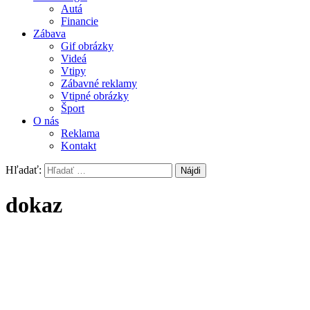
Autá
Financie
Zábava
Gif obrázky
Videá
Vtipy
Zábavné reklamy
Vtipné obrázky
Šport
O nás
Reklama
Kontakt
Hľadať:
dokaz