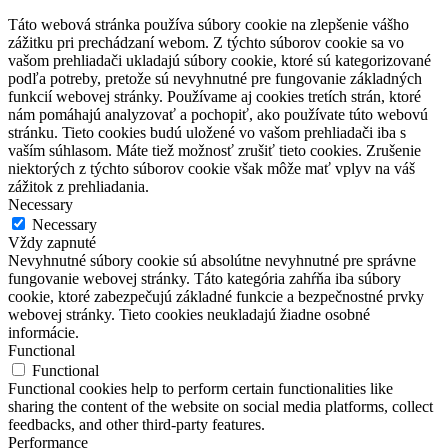
Táto webová stránka používa súbory cookie na zlepšenie vášho
zážitku pri prechádzaní webom. Z týchto súborov cookie sa vo
vašom prehliadači ukladajú súbory cookie, ktoré sú kategorizované
podľa potreby, pretože sú nevyhnutné pre fungovanie základných
funkcií webovej stránky. Používame aj cookies tretích strán, ktoré
nám pomáhajú analyzovať a pochopiť, ako používate túto webovú
stránku. Tieto cookies budú uložené vo vašom prehliadači iba s
vaším súhlasom. Máte tiež možnosť zrušiť tieto cookies. Zrušenie
niektorých z týchto súborov cookie však môže mať vplyv na váš
zážitok z prehliadania.
Necessary
Necessary
Vždy zapnuté
Nevyhnutné súbory cookie sú absolútne nevyhnutné pre správne
fungovanie webovej stránky. Táto kategória zahŕňa iba súbory
cookie, ktoré zabezpečujú základné funkcie a bezpečnostné prvky
webovej stránky. Tieto cookies neukladajú žiadne osobné
informácie.
Functional
Functional
Functional cookies help to perform certain functionalities like
sharing the content of the website on social media platforms, collect
feedbacks, and other third-party features.
Performance