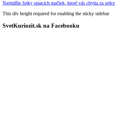
Najmilšie fotky spiacich mačiek, ktoré vás chytia za srdce
This div height required for enabling the sticky sidebar
SvetKuriozit.sk na Facebooku