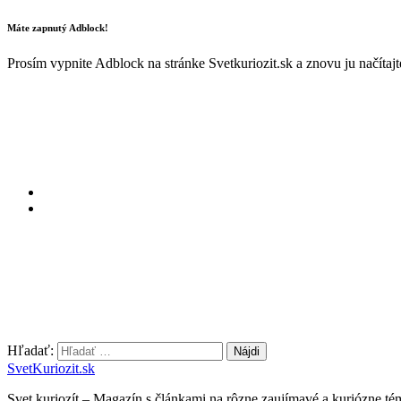
Máte zapnutý Adblock!
Prosím vypnite Adblock na stránke Svetkuriozit.sk a znovu ju načítaj
Hľadať:
SvetKuriozit.sk
Svet kuriozít – Magazín s článkami na rôzne zaujímavé a kuriózne té