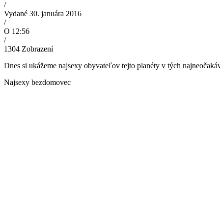
/
Vydané 30. januára 2016
/
O 12:56
/
1304
Zobrazení
Dnes si ukážeme najsexy obyvateľov tejto planéty v tých najneočakávan
Najsexy bezdomovec