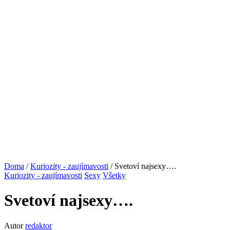
Doma
/
Kuriozity - zaujímavosti
/ Svetoví najsexy….
Kuriozity - zaujímavosti
Sexy
Všetky
Svetoví najsexy….
Autor
redaktor