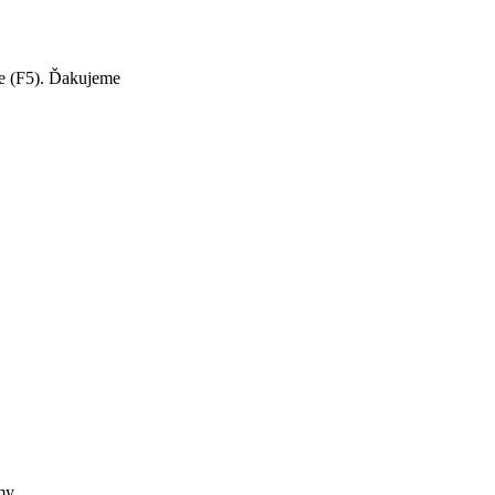
te (F5). Ďakujeme
my