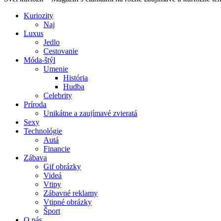
Kuriozity
Naj
Luxus
Jedlo
Cestovanie
Móda-štýl
Umenie
História
Hudba
Celebrity
Príroda
Unikátne a zaujímavé zvieratá
Sexy
Technológie
Autá
Financie
Zábava
Gif obrázky
Videá
Vtipy
Zábavné reklamy
Vtipné obrázky
Šport
O nás