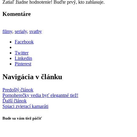
Zatiaľ žiadne hodnotenie! Buďte prvý, kto zahlasuje.
Komentáre
filmy
,
serialy
,
svatby
Facebook
Twitter
Linkedin
Pinterest
Navigácia v článku
Predošlý článok
Pornoherečky vedia byť elegantné tiež!
Ďalší článok
Spiaci zvierací kamaráti
Bude sa vám tiež páčiť