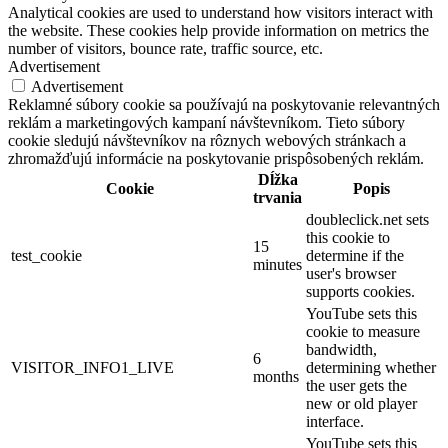
Analytical cookies are used to understand how visitors interact with
the website. These cookies help provide information on metrics the
number of visitors, bounce rate, traffic source, etc.
Advertisement
Advertisement
Reklamné súbory cookie sa používajú na poskytovanie relevantných
reklám a marketingových kampaní návštevníkom. Tieto súbory
cookie sledujú návštevníkov na rôznych webových stránkach a
zhromažďujú informácie na poskytovanie prispôsobených reklám.
Dĺžka
Cookie
Popis
trvania
doubleclick.net sets
this cookie to
15
test_cookie
determine if the
minutes
user's browser
supports cookies.
YouTube sets this
cookie to measure
bandwidth,
6
VISITOR_INFO1_LIVE
determining whether
months
the user gets the
new or old player
interface.
YouTube sets this