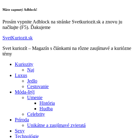
Máte zapnutý Adblock!
Prosím vypnite Adblock na stránke Svetkuriozit.sk a znovu ju
načítajte (F5). Ďakujeme
SvetKuriozit.sk
Svet kuriozít – Magazín s článkami na rôzne zaujímavé a kuriózne
témy
Kuriozity
Naj
Luxus
Jedlo
Cestovanie
Móda-štýl
Umenie
História
Hudba
Celebrity
Príroda
Unikátne a zaujímavé zvieratá
Sexy
Technológie