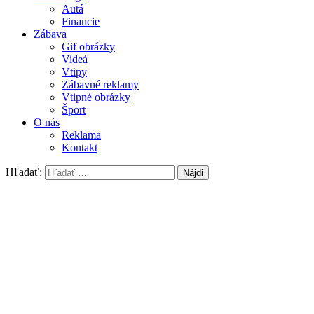
Autá
Financie
Zábava
Gif obrázky
Videá
Vtipy
Zábavné reklamy
Vtipné obrázky
Šport
O nás
Reklama
Kontakt
Hľadať: