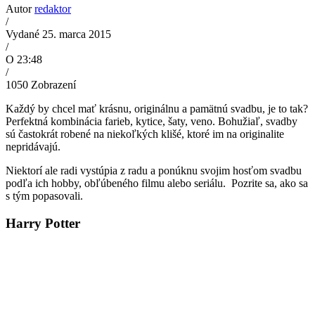
Autor
redaktor
/
Vydané 25. marca 2015
/
O 23:48
/
1050
Zobrazení
Každý by chcel mať krásnu, originálnu a pamätnú svadbu, je to tak?
Perfektná kombinácia farieb, kytice, šaty, veno. Bohužiaľ, svadby
sú častokrát robené na niekoľkých klišé, ktoré im na originalite
nepridávajú.
Niektorí ale radi vystúpia z radu a ponúknu svojim hosťom svadbu
podľa ich hobby, obľúbeného filmu alebo seriálu. Pozrite sa, ako sa
s tým popasovali.
Harry Potter