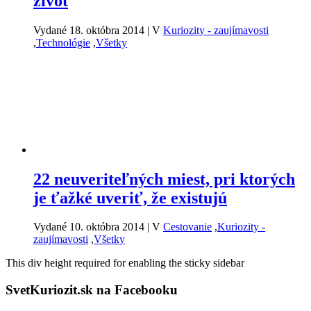
život
Vydané 18. októbra 2014
|
V
Kuriozity - zaujímavosti
,
Technológie
,
Všetky
22 neuveriteľných miest, pri ktorých
je ťažké uveriť, že existujú
Vydané 10. októbra 2014
|
V
Cestovanie
,
Kuriozity -
zaujímavosti
,
Všetky
This div height required for enabling the sticky sidebar
SvetKuriozit.sk na Facebooku