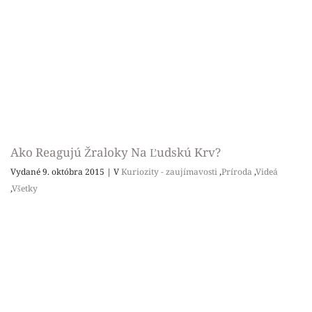
Ako Reagujú Žraloky Na Ľudskú Krv?
Vydané 9. októbra 2015
|
V
Kuriozity - zaujímavosti
,
Príroda
,
Videá
,
Všetky