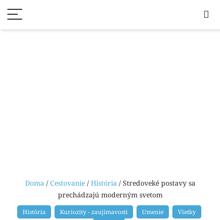
Doma
/
Cestovanie
/
História
/ Stredoveké postavy sa
prechádzajú moderným svetom
História
Kuriozity - zaujímavosti
Umenie
Všetky