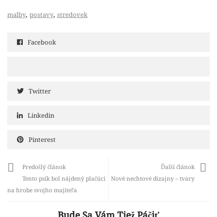
,
,
malby
postavy
stredovek
Facebook
Twitter
Linkedin
Pinterest
Predošlý článok
Ďalší článok
Tento psík bol nájdený plačúci
Nové nechtové dizajny – tvary
na hrobe svojho majiteľa
Bude Sa Vám Tiež Páčiť