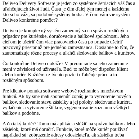
Deliveo Delivery Software je jeden zo systémov šetriacich váš čas a
uľahčujúcich život ľudí. Času je čím ďalej tým menej a každému,
kto si ho váži, sa podobné systémy hodia. V čom vám vie systém
Deliveo konkrétne pomôcť?
Deliveo je komplexný systém zameraný sa na správu rozličných
prípadov pre kuriérske, doručovacie a balíkové spoločnosti. Jeho
cieľom je ušetriť čím viac pracovného času po prípade ušetriť
pracovný priestor až pre jedného zamestnanca. Dosiahne to tým, že
zautomatizuje rôzne procesy a uľahčí sledovanie balíkov a kuriérov.
Čo konkrétne Deliveo dokáže? V prvom rade sa jeho zameranie
mení v závislosti od užívateľa. Buď to môže byť dispečer, klient
alebo kuriér. Každému z týchto pozícii uľahčuje prácu a to
rozličným spôsobom.
Pre klientov ponúka software webové rozhranie s množstvom
funkcií. Ak by sme mali spomenúť zopár, je to vytvorenie nových
balíkov, sledovanie stavu zásielky a jej polohy, sledovanie kuriéra,
vytlačenie a vytvorenie štítkov, vygenerovanie zoznamu všetkých
balíkov a podobne.
A čo taký kuriér? Tomu má aplikácia slúžiť na správu balíkov alebo
zásielok, ktoré má doručiť. Funkcie, ktoré môže kuriér používať
napríklad sú: zobrazenie adresy odosielateľa, ak zásielku treba