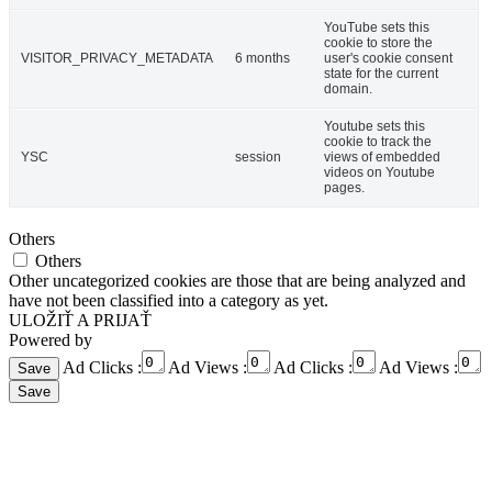
YouTube sets this
cookie to store the
VISITOR_PRIVACY_METADATA
6 months
user's cookie consent
state for the current
domain.
Youtube sets this
cookie to track the
YSC
session
views of embedded
videos on Youtube
pages.
Others
Others
Other uncategorized cookies are those that are being analyzed and
have not been classified into a category as yet.
ULOŽIŤ A PRIJAŤ
Powered by
Ad Clicks :
Ad Views :
Ad Clicks :
Ad Views :