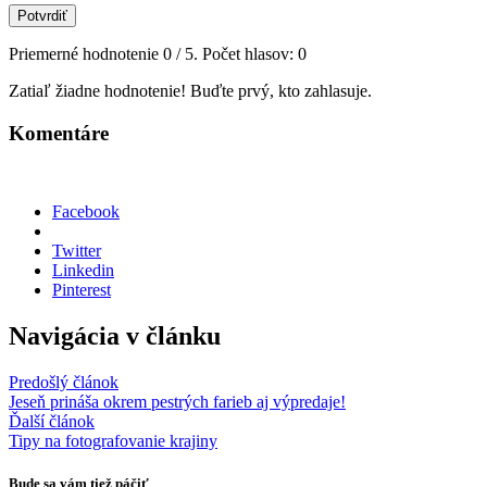
Potvrdiť
Priemerné hodnotenie
0
/ 5. Počet hlasov:
0
Zatiaľ žiadne hodnotenie! Buďte prvý, kto zahlasuje.
Komentáre
Facebook
Twitter
Linkedin
Pinterest
Navigácia v článku
Predošlý článok
Jeseň prináša okrem pestrých farieb aj výpredaje!
Ďalší článok
Tipy na fotografovanie krajiny
Bude sa vám tiež páčiť