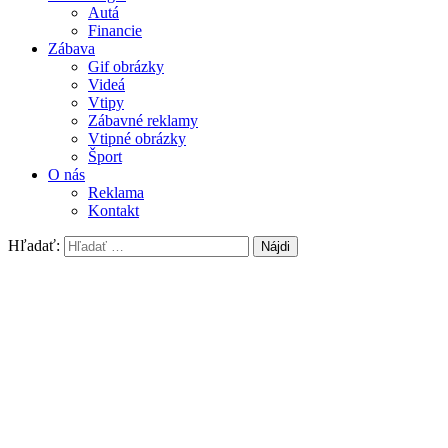
Autá
Financie
Zábava
Gif obrázky
Videá
Vtipy
Zábavné reklamy
Vtipné obrázky
Šport
O nás
Reklama
Kontakt
Hľadať: