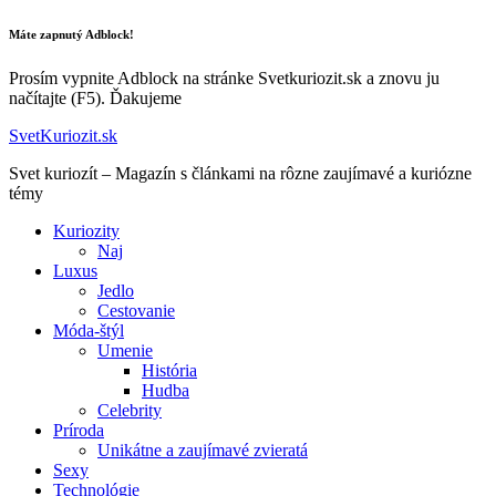
Máte zapnutý Adblock!
Prosím vypnite Adblock na stránke Svetkuriozit.sk a znovu ju
načítajte (F5). Ďakujeme
SvetKuriozit.sk
Svet kuriozít – Magazín s článkami na rôzne zaujímavé a kuriózne
témy
Kuriozity
Naj
Luxus
Jedlo
Cestovanie
Móda-štýl
Umenie
História
Hudba
Celebrity
Príroda
Unikátne a zaujímavé zvieratá
Sexy
Technológie