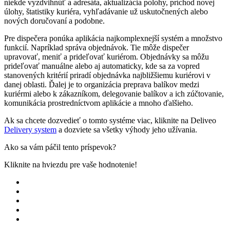
niekde vyzdvihnúť a adresáta, aktualizácia polohy, príchod novej
úlohy, štatistiky kuriéra, vyhľadávanie už uskutočnených alebo
nových doručovaní a podobne.
Pre dispečera ponúka aplikácia najkomplexnejší systém a množstvo
funkcií. Napríklad správa objednávok. Tie môže dispečer
upravovať, meniť a prideľovať kuriérom. Objednávky sa môžu
prideľovať manuálne alebo aj automaticky, kde sa za vopred
stanovených kritérií priradí objednávka najbližšiemu kuriérovi v
danej oblasti. Ďalej je to organizácia preprava balíkov medzi
kuriérmi alebo k zákazníkom, delegovanie balíkov a ich zúčtovanie,
komunikácia prostredníctvom aplikácie a mnoho ďalšieho.
Ak sa chcete dozvedieť o tomto systéme viac, kliknite na Deliveo
Delivery system
a dozviete sa všetky výhody jeho užívania.
Ako sa vám páčil tento príspevok?
Kliknite na hviezdu pre vaše hodnotenie!