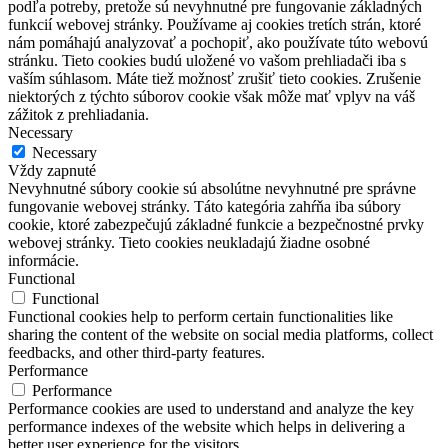
podľa potreby, pretože sú nevyhnutné pre fungovanie základných
funkcií webovej stránky. Používame aj cookies tretích strán, ktoré
nám pomáhajú analyzovať a pochopiť, ako používate túto webovú
stránku. Tieto cookies budú uložené vo vašom prehliadači iba s
vaším súhlasom. Máte tiež možnosť zrušiť tieto cookies. Zrušenie
niektorých z týchto súborov cookie však môže mať vplyv na váš
zážitok z prehliadania.
Necessary
Necessary
Vždy zapnuté
Nevyhnutné súbory cookie sú absolútne nevyhnutné pre správne
fungovanie webovej stránky. Táto kategória zahŕňa iba súbory
cookie, ktoré zabezpečujú základné funkcie a bezpečnostné prvky
webovej stránky. Tieto cookies neukladajú žiadne osobné
informácie.
Functional
Functional
Functional cookies help to perform certain functionalities like
sharing the content of the website on social media platforms, collect
feedbacks, and other third-party features.
Performance
Performance
Performance cookies are used to understand and analyze the key
performance indexes of the website which helps in delivering a
better user experience for the visitors.