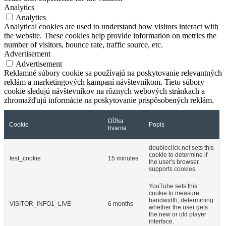
Analytics
Analytics
Analytical cookies are used to understand how visitors interact with
the website. These cookies help provide information on metrics the
number of visitors, bounce rate, traffic source, etc.
Advertisement
Advertisement
Reklamné súbory cookie sa používajú na poskytovanie relevantných
reklám a marketingových kampaní návštevníkom. Tieto súbory
cookie sledujú návštevníkov na rôznych webových stránkach a
zhromažďujú informácie na poskytovanie prispôsobených reklám.
Dĺžka
Cookie
Popis
trvania
doubleclick.net sets this
cookie to determine if
test_cookie
15 minutes
the user's browser
supports cookies.
YouTube sets this
cookie to measure
bandwidth, determining
VISITOR_INFO1_LIVE
6 months
whether the user gets
the new or old player
interface.