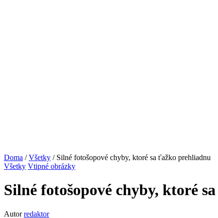
Doma
/
Všetky
/ Silné fotošopové chyby, ktoré sa ťažko prehliadnu
Všetky
Vtipné obrázky
Silné fotošopové chyby, ktoré s
Autor
redaktor