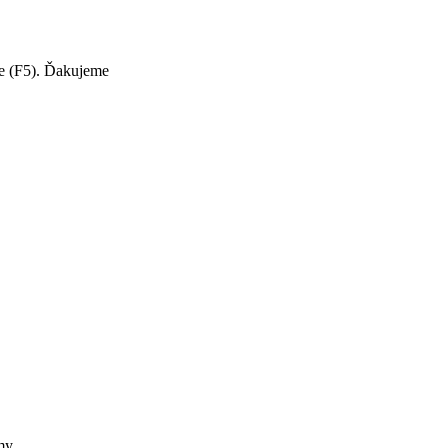
te (F5). Ďakujeme
my