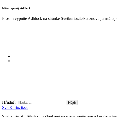
Máte zapnutý Adblock!
Prosím vypnite Adblock na stránke Svetkuriozit.sk a znovu ju načítaj
Hľadať:
SvetKuriozit.sk
Svet kuriozít – Magazín s článkami na rôzne zaujímavé a kuriózne té