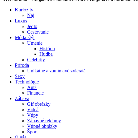
Kuriozity
Naj
Luxus
Jedlo
Cestovanie
Móda-štýl
Umenie
História
Hudba
Celebrity
Príroda
Unikátne a zaujímavé zvieratá
Sexy
Technológie
Autá
Financie
Zábava
Gif obrázky
Videá
Vtipy
Zábavné reklamy
Vtipné obrázky
Šport
O nás