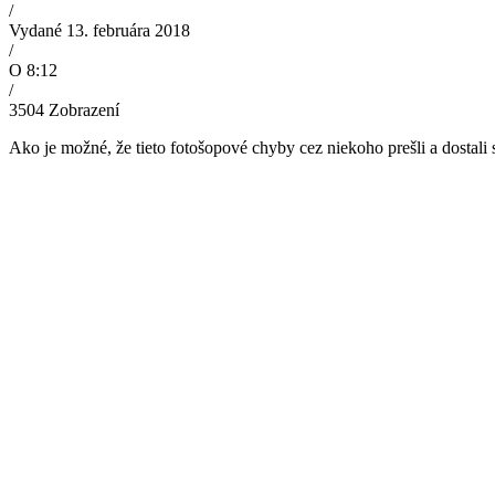
/
Vydané 13. februára 2018
/
O 8:12
/
3504
Zobrazení
Ako je možné, že tieto fotošopové chyby cez niekoho prešli a dostali 