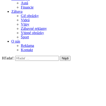
Autá
Financie
Zábava
Gif obrázky
Videá
Vtipy
Zábavné reklamy
Vtipné obrázky
Šport
O nás
Reklama
Kontakt
Hľadať: