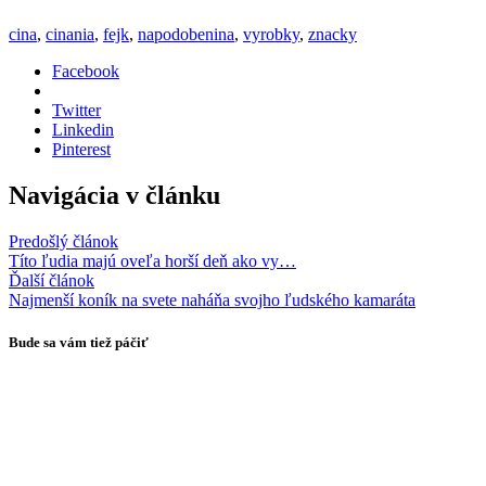
cina
,
cinania
,
fejk
,
napodobenina
,
vyrobky
,
znacky
Facebook
Twitter
Linkedin
Pinterest
Navigácia v článku
Predošlý článok
Títo ľudia majú oveľa horší deň ako vy…
Ďalší článok
Najmenší koník na svete naháňa svojho ľudského kamaráta
Bude sa vám tiež páčiť