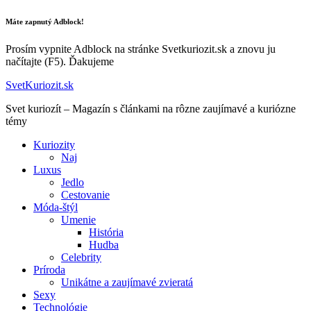
Máte zapnutý Adblock!
Prosím vypnite Adblock na stránke Svetkuriozit.sk a znovu ju
načítajte (F5). Ďakujeme
SvetKuriozit.sk
Svet kuriozít – Magazín s článkami na rôzne zaujímavé a kuriózne
témy
Kuriozity
Naj
Luxus
Jedlo
Cestovanie
Móda-štýl
Umenie
História
Hudba
Celebrity
Príroda
Unikátne a zaujímavé zvieratá
Sexy
Technológie