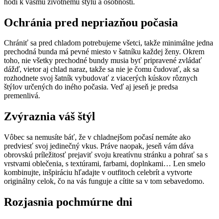
hodí k vášmu životnému štýlu a osobnosti.
Ochránia pred nepriazňou počasia
Chrániť sa pred chladom potrebujeme všetci, takže minimálne jedna
prechodná bunda má pevné miesto v šatníku každej ženy. Okrem
toho, nie všetky prechodné bundy musia byť pripravené zvládať
dážď, vietor aj chlad naraz, takže sa nie je čomu čudovať, ak sa
rozhodnete svoj šatník vybudovať z viacerých kúskov rôznych
štýlov určených do iného počasia. Veď aj jeseň je predsa
premenlivá.
Zvýraznia váš štýl
Vôbec sa nemusíte báť, že v chladnejšom počasí nemáte ako
predviesť svoj jedinečný vkus. Práve naopak, jeseň vám dáva
obrovskú príležitosť prejaviť svoju kreatívnu stránku a pohrať sa s
vrstvami oblečenia, s textúrami, farbami, doplnkami… Len smelo
kombinujte, inšpiráciu hľadajte v outfitoch celebrít a vytvorte
originálny celok, čo na vás funguje a cítite sa v tom sebavedomo.
Rozjasnia pochmúrne dni