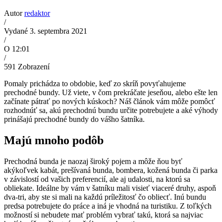
Autor
redaktor
/
Vydané 3. septembra 2021
/
O 12:01
/
591
Zobrazení
Pomaly prichádza to obdobie, keď zo skríň povyťahujeme
prechodné bundy. Už viete, v čom prekráčate jeseňou, alebo ešte len
začínate pátrať po nových kúskoch? Náš článok vám môže pomôcť
rozhodnúť sa, akú prechodnú bundu určite potrebujete a aké výhody
prinášajú prechodné bundy do vášho šatníka.
Majú mnoho podôb
Prechodná bunda je naozaj široký pojem a môže ňou byť
akýkoľvek kabát, prešívaná bunda, bombera, kožená bunda či parka
v závislostí od vašich preferencií, ale aj udalosti, na ktorú sa
obliekate. Ideálne by vám v šatníku mali visieť viaceré druhy, aspoň
dva-tri, aby ste si mali na každú príležitosť čo obliecť. Inú bundu
predsa potrebujete do práce a iná je vhodná na turistiku. Z toľkých
možností si nebudete mať problém vybrať takú, ktorá sa najviac