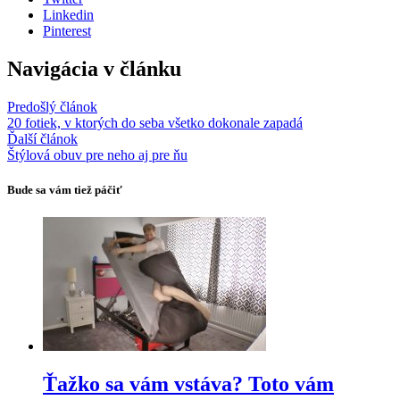
Linkedin
Pinterest
Navigácia v článku
Predošlý článok
20 fotiek, v ktorých do seba všetko dokonale zapadá
Ďalší článok
Štýlová obuv pre neho aj pre ňu
Bude sa vám tiež páčiť
Ťažko sa vám vstáva? Toto vám