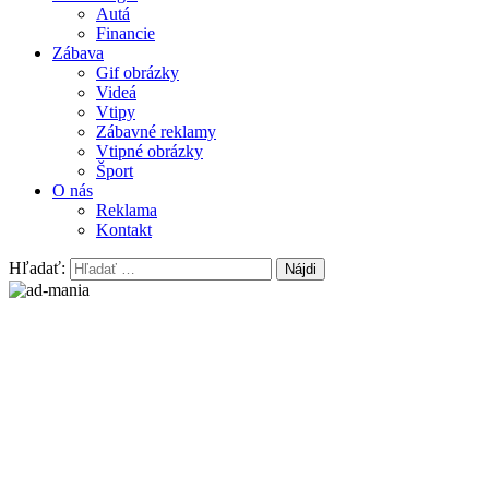
Autá
Financie
Zábava
Gif obrázky
Videá
Vtipy
Zábavné reklamy
Vtipné obrázky
Šport
O nás
Reklama
Kontakt
Hľadať: