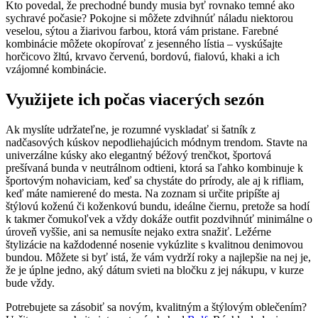
Kto povedal, že prechodné bundy musia byť rovnako temné ako
sychravé počasie? Pokojne si môžete zdvihnúť náladu niektorou
veselou, sýtou a žiarivou farbou, ktorá vám pristane. Farebné
kombinácie môžete okopírovať z jesenného lístia – vyskúšajte
horčicovo žltú, krvavo červenú, bordovú, fialovú, khaki a ich
vzájomné kombinácie.
Využijete ich počas viacerých sezón
Ak myslíte udržateľne, je rozumné vyskladať si šatník z
nadčasových kúskov nepodliehajúcich módnym trendom. Stavte na
univerzálne kúsky ako elegantný béžový trenčkot, športová
prešívaná bunda v neutrálnom odtieni, ktorá sa ľahko kombinuje k
športovým nohaviciam, keď sa chystáte do prírody, ale aj k rifliam,
keď máte namierené do mesta. Na zoznam si určite pripíšte aj
štýlovú koženú či koženkovú bundu, ideálne čiernu, pretože sa hodí
k takmer čomukoľvek a vždy dokáže outfit pozdvihnúť minimálne o
úroveň vyššie, ani sa nemusíte nejako extra snažiť. Ležérne
štylizácie na každodenné nosenie vykúzlite s kvalitnou denimovou
bundou. Môžete si byť istá, že vám vydrží roky a najlepšie na nej je,
že je úplne jedno, aký dátum svieti na bločku z jej nákupu, v kurze
bude vždy.
Potrebujete sa zásobiť sa novým, kvalitným a štýlovým oblečením?