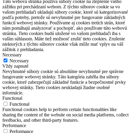
Táto webová stránka používa súbory cookie na zlepšenie vášho
zážitku pri prechádzaní webom. Z týchto súborov cookie sa vo
vašom prehliadači ukladajú súbory cookie, ktoré sú kategorizované
podľa potreby, pretože sú nevyhnutné pre fungovanie základných
funkcií webovej stránky. Používame aj cookies tretích strán, ktoré
nám pomáhajú analyzovať a pochopiť, ako používate túto webovú
stránku. Tieto cookies budú uložené vo vašom prehliadači iba s
vaším súhlasom. Máte tiež možnosť zrušiť tieto cookies. Zrušenie
niektorých z týchto súborov cookie však môže mať vplyv na váš
zážitok z prehliadania.
Necessary
Necessary
Vždy zapnuté
Nevyhnutné súbory cookie sú absolútne nevyhnutné pre správne
fungovanie webovej stránky. Táto kategória zahŕňa iba súbory
cookie, ktoré zabezpečujú základné funkcie a bezpečnostné prvky
webovej stránky. Tieto cookies neukladajú žiadne osobné
informácie.
Functional
Functional
Functional cookies help to perform certain functionalities like
sharing the content of the website on social media platforms, collect
feedbacks, and other third-party features.
Performance
Performance