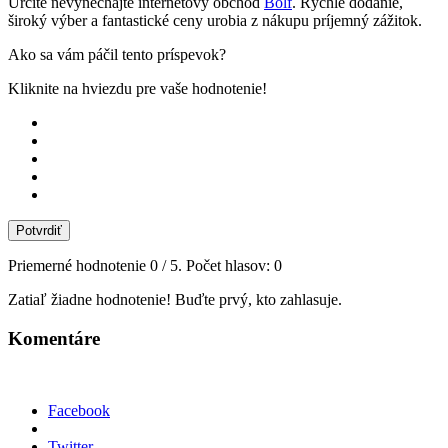
Určite nevynechajte internetový obchod
Bolf
. Rýchle dodanie,
široký výber a fantastické ceny urobia z nákupu príjemný zážitok.
Ako sa vám páčil tento príspevok?
Kliknite na hviezdu pre vaše hodnotenie!
Potvrdiť
Priemerné hodnotenie
0
/ 5. Počet hlasov:
0
Zatiaľ žiadne hodnotenie! Buďte prvý, kto zahlasuje.
Komentáre
Facebook
Twitter