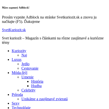
Máte zapnutý Adblock!
Prosím vypnite Adblock na stránke Svetkuriozit.sk a znovu ju
načítajte (F5). Ďakujeme
SvetKuriozit.sk
Svet kuriozít – Magazín s článkami na rôzne zaujímavé a kuriózne
témy
Kuriozity
Naj
Luxus
Jedlo
Cestovanie
Móda-štýl
Umenie
História
Hudba
Celebrity
Príroda
Unikátne a zaujímavé zvieratá
Sexy
Technológie