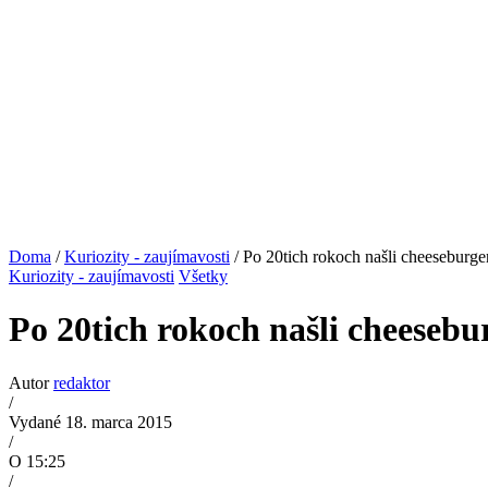
Doma
/
Kuriozity - zaujímavosti
/ Po 20tich rokoch našli cheeseburge
Kuriozity - zaujímavosti
Všetky
Po 20tich rokoch našli cheesebu
Autor
redaktor
/
Vydané 18. marca 2015
/
O 15:25
/