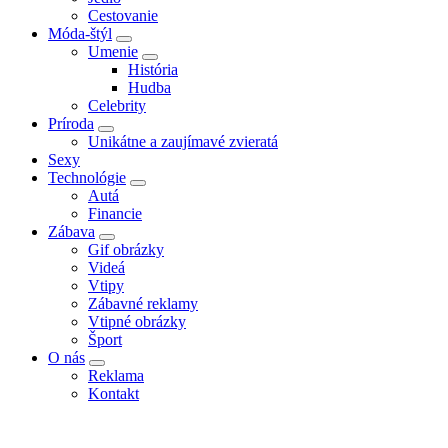
Cestovanie
Móda-štýl
Umenie
História
Hudba
Celebrity
Príroda
Unikátne a zaujímavé zvieratá
Sexy
Technológie
Autá
Financie
Zábava
Gif obrázky
Videá
Vtipy
Zábavné reklamy
Vtipné obrázky
Šport
O nás
Reklama
Kontakt