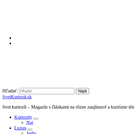
Hľadať:
SvetKuriozit.sk
Svet kuriozít – Magazín s článkami na rôzne zaujímavé a kuriózne té
Kuriozity
Naj
Luxus
Jedlo