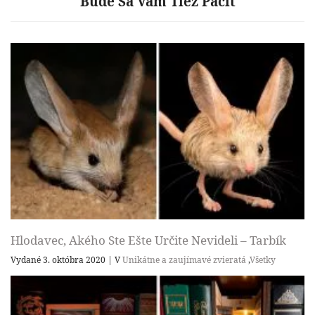
Bude Sa Vám Tiež Páčiť
Hlodavec, Akého Ste Ešte Určite Nevideli – Tarbík
Vydané 3. októbra 2020
|
V
Unikátne a zaujímavé zvieratá
,
Všetky