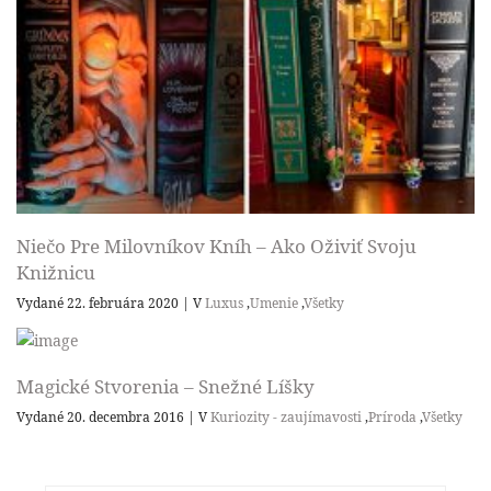
Niečo Pre Milovníkov Kníh – Ako Oživiť Svoju
Knižnicu
Vydané 22. februára 2020
|
V
Luxus
,
Umenie
,
Všetky
Magické Stvorenia – Snežné Líšky
Vydané 20. decembra 2016
|
V
Kuriozity - zaujímavosti
,
Príroda
,
Všetky