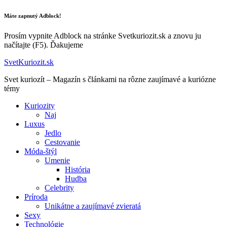
Máte zapnutý Adblock!
Prosím vypnite Adblock na stránke Svetkuriozit.sk a znovu ju
načítajte (F5). Ďakujeme
SvetKuriozit.sk
Svet kuriozít – Magazín s článkami na rôzne zaujímavé a kuriózne
témy
Kuriozity
Naj
Luxus
Jedlo
Cestovanie
Móda-štýl
Umenie
História
Hudba
Celebrity
Príroda
Unikátne a zaujímavé zvieratá
Sexy
Technológie