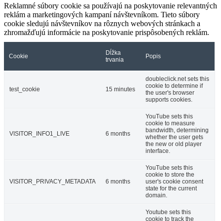
Reklamné súbory cookie sa používajú na poskytovanie relevantných
reklám a marketingových kampaní návštevníkom. Tieto súbory
cookie sledujú návštevníkov na rôznych webových stránkach a
zhromažďujú informácie na poskytovanie prispôsobených reklám.
Dĺžka
Cookie
Popis
trvania
doubleclick.net sets this
cookie to determine if
test_cookie
15 minutes
the user's browser
supports cookies.
YouTube sets this
cookie to measure
bandwidth, determining
VISITOR_INFO1_LIVE
6 months
whether the user gets
the new or old player
interface.
YouTube sets this
cookie to store the
VISITOR_PRIVACY_METADATA
6 months
user's cookie consent
state for the current
domain.
Youtube sets this
cookie to track the