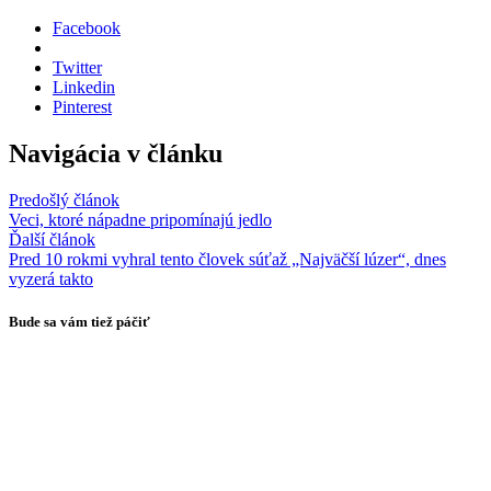
Facebook
Twitter
Linkedin
Pinterest
Navigácia v článku
Predošlý článok
Veci, ktoré nápadne pripomínajú jedlo
Ďalší článok
Pred 10 rokmi vyhral tento človek súťaž „Najväčší lúzer“, dnes
vyzerá takto
Bude sa vám tiež páčiť