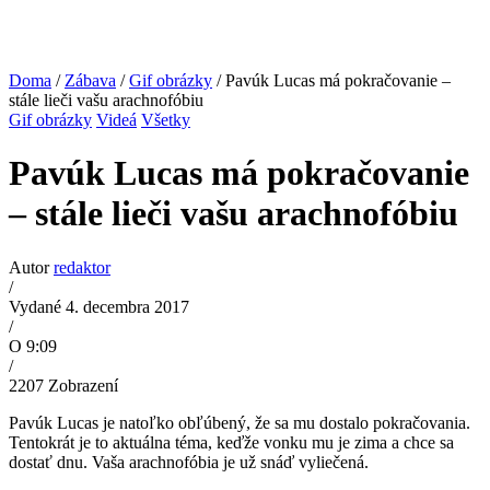
Doma
/
Zábava
/
Gif obrázky
/ Pavúk Lucas má pokračovanie –
stále lieči vašu arachnofóbiu
Gif obrázky
Videá
Všetky
Pavúk Lucas má pokračovanie
– stále lieči vašu arachnofóbiu
Autor
redaktor
/
Vydané 4. decembra 2017
/
O 9:09
/
2207
Zobrazení
Pavúk Lucas je natoľko obľúbený, že sa mu dostalo pokračovania.
Tentokrát je to aktuálna téma, keďže vonku mu je zima a chce sa
dostať dnu. Vaša arachnofóbia je už snáď vyliečená.