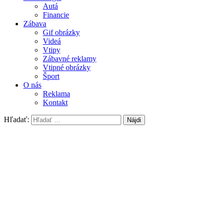
Autá
Financie
Zábava
Gif obrázky
Videá
Vtipy
Zábavné reklamy
Vtipné obrázky
Šport
O nás
Reklama
Kontakt
Hľadať: