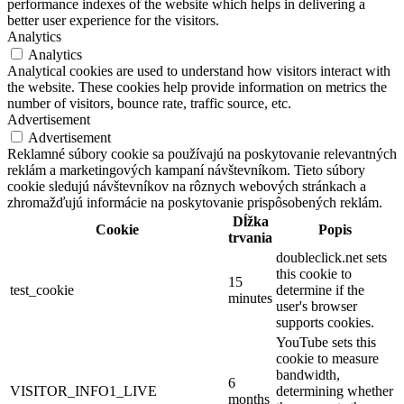
performance indexes of the website which helps in delivering a
better user experience for the visitors.
Analytics
Analytics
Analytical cookies are used to understand how visitors interact with
the website. These cookies help provide information on metrics the
number of visitors, bounce rate, traffic source, etc.
Advertisement
Advertisement
Reklamné súbory cookie sa používajú na poskytovanie relevantných
reklám a marketingových kampaní návštevníkom. Tieto súbory
cookie sledujú návštevníkov na rôznych webových stránkach a
zhromažďujú informácie na poskytovanie prispôsobených reklám.
Dĺžka
Cookie
Popis
trvania
doubleclick.net sets
this cookie to
15
test_cookie
determine if the
minutes
user's browser
supports cookies.
YouTube sets this
cookie to measure
bandwidth,
6
VISITOR_INFO1_LIVE
determining whether
months