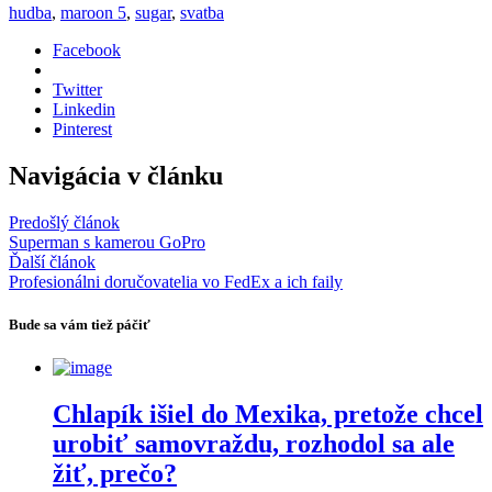
hudba
,
maroon 5
,
sugar
,
svatba
Facebook
Twitter
Linkedin
Pinterest
Navigácia v článku
Predošlý článok
Superman s kamerou GoPro
Ďalší článok
Profesionálni doručovatelia vo FedEx a ich faily
Bude sa vám tiež páčiť
Chlapík išiel do Mexika, pretože chcel
urobiť samovraždu, rozhodol sa ale
žiť, prečo?