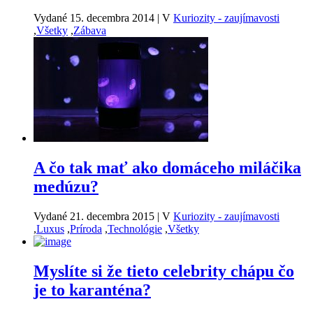
Vydané 15. decembra 2014
|
V
Kuriozity - zaujímavosti
,
Všetky
,
Zábava
A čo tak mať ako domáceho miláčika
medúzu?
Vydané 21. decembra 2015
|
V
Kuriozity - zaujímavosti
,
Luxus
,
Príroda
,
Technológie
,
Všetky
Myslíte si že tieto celebrity chápu čo
je to karanténa?