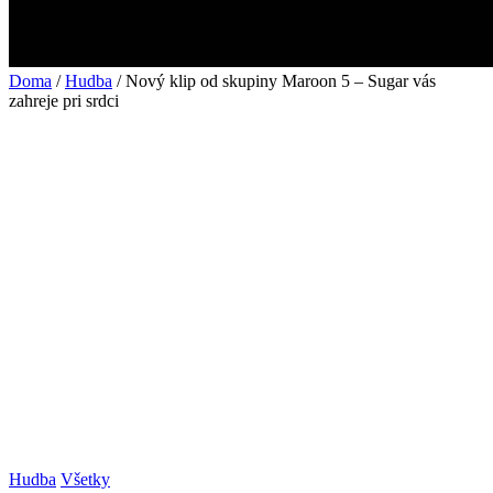
Doma
/
Hudba
/ Nový klip od skupiny Maroon 5 – Sugar vás
zahreje pri srdci
Hudba
Všetky