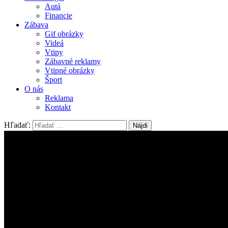
Autá
Financie
Zábava
Gif obrázky
Videá
Vtipy
Zábavné reklamy
Vtipné obrázky
Šport
O nás
Reklama
Kontakt
Hľadať: