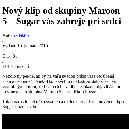
Nový klip od skupiny Maroon
5 – Sugar vás zahreje pri srdci
Autor
redaktor
/
Vydané 15. januára 2015
/
O 14:31
/
813
Zobrazení
Nebolo by pekné, ak by na vašu svadbu prišla vaša obľúbená
známa osobnosť? Niekoľko takýchto udalostí sa stalo šťastným
svadobným párom, keď sa na ich svadbe nečakane objavil Adam
Levine a jeho skupina Maroon 5 s pesničkou Sugar.
Takto narušili niekoľko svadieb a mali materiál k ich novému klipu
Sugar. Pozrite si ho: