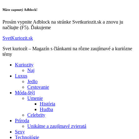
Máte zapnutý Adblock!
Prosím vypnite Adblock na stránke Svetkuriozit.sk a znovu ju
načítajte (F5). Ďakujeme
SvetKuriozit.sk
Svet kuriozít – Magazín s článkami na rôzne zaujímavé a kuriózne
témy
Kuriozity
Naj
Luxus
Jedlo
Cestovanie
Móda-štýl
Umenie
História
Hudba
Celebrity
Príroda
Unikátne a zaujímavé zvieratá
Sexy
Technológie