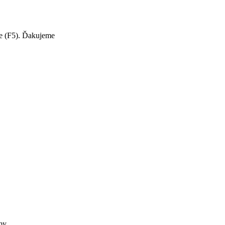
te (F5). Ďakujeme
my