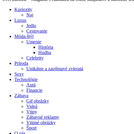
Kuriozity
Naj
Luxus
Jedlo
Cestovanie
Móda-štýl
Umenie
História
Hudba
Celebrity
Príroda
Unikátne a zaujímavé zvieratá
Sexy
Technológie
Autá
Financie
Zábava
Gif obrázky
Videá
Vtipy
Zábavné reklamy
Vtipné obrázky
Šport
O nás