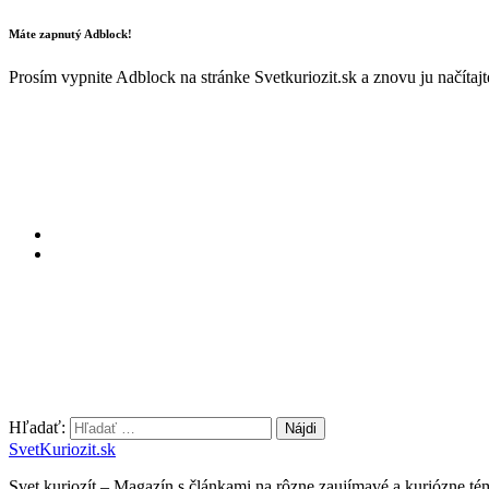
Máte zapnutý Adblock!
Prosím vypnite Adblock na stránke Svetkuriozit.sk a znovu ju načítaj
Hľadať:
SvetKuriozit.sk
Svet kuriozít – Magazín s článkami na rôzne zaujímavé a kuriózne té