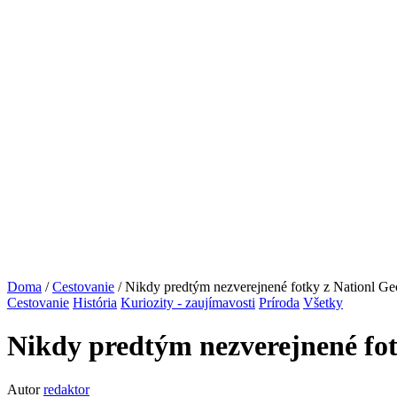
Doma
/
Cestovanie
/ Nikdy predtým nezverejnené fotky z Nationl Ge
Cestovanie
História
Kuriozity - zaujímavosti
Príroda
Všetky
Nikdy predtým nezverejnené fot
Autor
redaktor