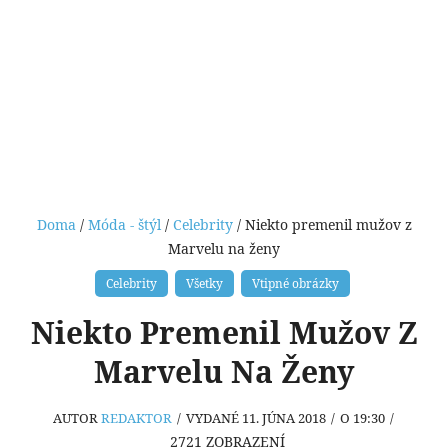
Doma
/
Móda - štýl
/
Celebrity
/ Niekto premenil mužov z
Marvelu na ženy
Celebrity
Všetky
Vtipné obrázky
Niekto Premenil Mužov Z
Marvelu Na Ženy
AUTOR
REDAKTOR
/
VYDANÉ 11. JÚNA 2018
/
O 19:30
/
2721
ZOBRAZENÍ