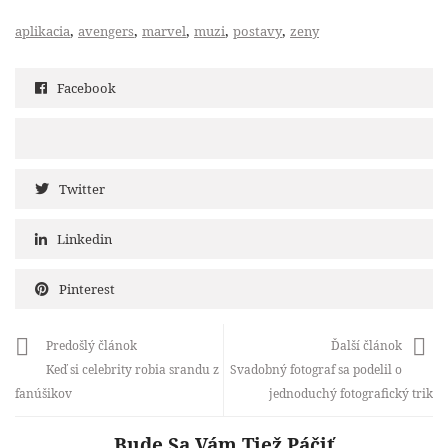
,
,
,
,
,
aplikacia
avengers
marvel
muzi
postavy
zeny
Facebook
Twitter
Linkedin
Pinterest
Predošlý článok
Ďalší článok
Keď si celebrity robia srandu z
Svadobný fotograf sa podelil o
fanúšikov
jednoduchý fotografický trik
Bude Sa Vám Tiež Páčiť