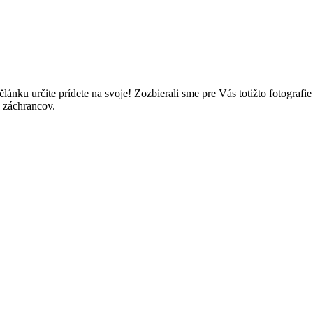
o článku určite prídete na svoje! Zozbierali sme pre Vás totižto fotogra
h záchrancov.