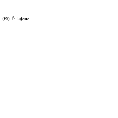
te (F5). Ďakujeme
my