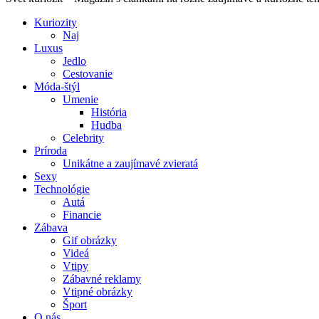
Kuriozity
Naj
Luxus
Jedlo
Cestovanie
Móda-štýl
Umenie
História
Hudba
Celebrity
Príroda
Unikátne a zaujímavé zvieratá
Sexy
Technológie
Autá
Financie
Zábava
Gif obrázky
Videá
Vtipy
Zábavné reklamy
Vtipné obrázky
Šport
O nás