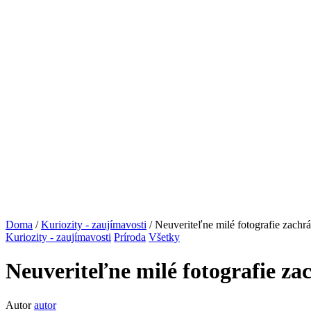
Doma
/
Kuriozity - zaujímavosti
/ Neuveriteľne milé fotografie zachr
Kuriozity - zaujímavosti
Príroda
Všetky
Neuveriteľne milé fotografie za
Autor
autor