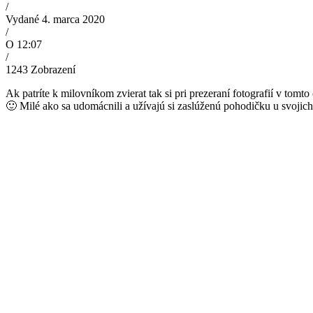
/
Vydané 4. marca 2020
/
O 12:07
/
1243
Zobrazení
Ak patríte k milovníkom zvierat tak si pri prezeraní fotografií v tomt
🙂 Milé ako sa udomácnili a užívajú si zaslúženú pohodičku u svojic