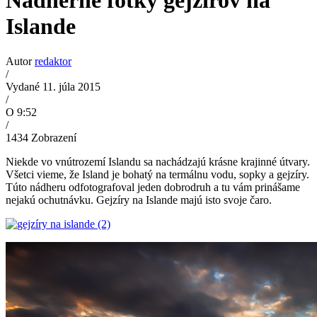
Nádherné fotky gejzírov na
Islande
Autor
redaktor
/
Vydané 11. júla 2015
/
O 9:52
/
1434
Zobrazení
Niekde vo vnútrozemí Islandu sa nachádzajú krásne krajinné útvary.
Všetci vieme, že Island je bohatý na termálnu vodu, sopky a gejzíry.
Túto nádheru odfotografoval jeden dobrodruh a tu vám prinášame
nejakú ochutnávku. Gejzíry na Islande majú isto svoje čaro.