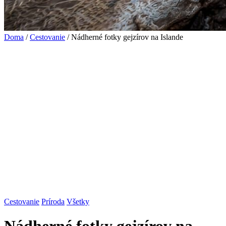
Doma
/
Cestovanie
/ Nádherné fotky gejzírov na Islande
Cestovanie
Príroda
Všetky