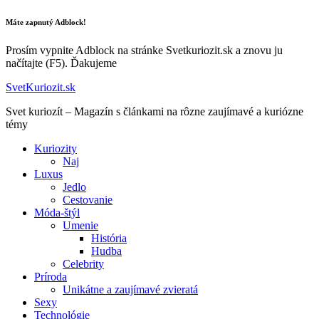
Máte zapnutý Adblock!
Prosím vypnite Adblock na stránke Svetkuriozit.sk a znovu ju
načítajte (F5). Ďakujeme
SvetKuriozit.sk
Svet kuriozít – Magazín s článkami na rôzne zaujímavé a kuriózne
témy
Kuriozity
Naj
Luxus
Jedlo
Cestovanie
Móda-štýl
Umenie
História
Hudba
Celebrity
Príroda
Unikátne a zaujímavé zvieratá
Sexy
Technológie