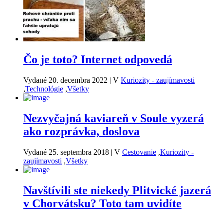
Čo je toto? Internet odpovedá
Vydané 20. decembra 2022
|
V
Kuriozity - zaujímavosti
,
Technológie
,
Všetky
Nezvyčajná kaviareň v Soule vyzerá
ako rozprávka, doslova
Vydané 25. septembra 2018
|
V
Cestovanie
,
Kuriozity -
zaujímavosti
,
Všetky
Navštívili ste niekedy Plitvické jazerá
v Chorvátsku? Toto tam uvidíte