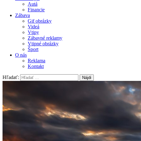
Autá
Financie
Zábava
Gif obrázky
Videá
Vtipy
Zábavné reklamy
Vtipné obrázky
Šport
O nás
Reklama
Kontakt
Hľadať: