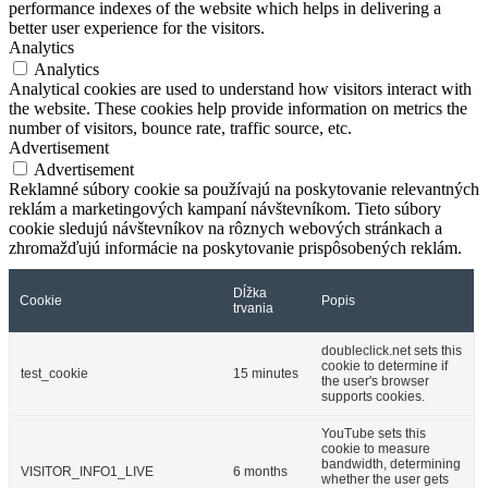
performance indexes of the website which helps in delivering a
better user experience for the visitors.
Analytics
Analytics
Analytical cookies are used to understand how visitors interact with
the website. These cookies help provide information on metrics the
number of visitors, bounce rate, traffic source, etc.
Advertisement
Advertisement
Reklamné súbory cookie sa používajú na poskytovanie relevantných
reklám a marketingových kampaní návštevníkom. Tieto súbory
cookie sledujú návštevníkov na rôznych webových stránkach a
zhromažďujú informácie na poskytovanie prispôsobených reklám.
Dĺžka
Cookie
Popis
trvania
doubleclick.net sets this
cookie to determine if
test_cookie
15 minutes
the user's browser
supports cookies.
YouTube sets this
cookie to measure
bandwidth, determining
VISITOR_INFO1_LIVE
6 months
whether the user gets