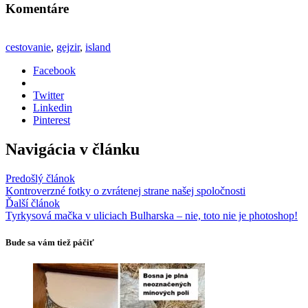
Komentáre
cestovanie
,
gejzir
,
island
Facebook
Twitter
Linkedin
Pinterest
Navigácia v článku
Predošlý článok
Kontroverzné fotky o zvrátenej strane našej spoločnosti
Ďalší článok
Tyrkysová mačka v uliciach Bulharska – nie, toto nie je photoshop!
Bude sa vám tiež páčiť