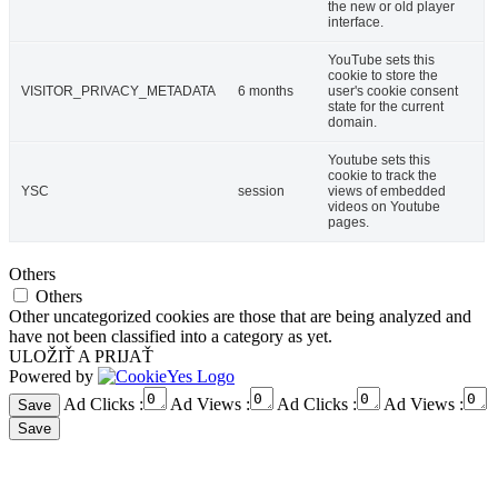
the new or old player
interface.
YouTube sets this
cookie to store the
VISITOR_PRIVACY_METADATA
6 months
user's cookie consent
state for the current
domain.
Youtube sets this
cookie to track the
YSC
session
views of embedded
videos on Youtube
pages.
Others
Others
Other uncategorized cookies are those that are being analyzed and
have not been classified into a category as yet.
ULOŽIŤ A PRIJAŤ
Powered by
Ad Clicks :
Ad Views :
Ad Clicks :
Ad Views :