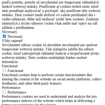
podľa potreby, pretože sú nevyhnutné pre fungovanie základných
funkcií webovej stránky. Používame aj cookies tretích strán, ktoré
nám pomáhajú analyzovať a pochopiť, ako používate túto webovú
stránku. Tieto cookies budú uložené vo vašom prehliadači iba s
vaším súhlasom. Máte tiež možnosť zrušiť tieto cookies. Zrušenie
niektorých z týchto súborov cookie však môže mať vplyv na váš
zážitok z prehliadania.
Necessary
Necessary
Vždy zapnuté
Nevyhnutné súbory cookie sú absolútne nevyhnutné pre správne
fungovanie webovej stránky. Táto kategória zahŕňa iba súbory
cookie, ktoré zabezpečujú základné funkcie a bezpečnostné prvky
webovej stránky. Tieto cookies neukladajú žiadne osobné
informácie.
Functional
Functional
Functional cookies help to perform certain functionalities like
sharing the content of the website on social media platforms, collect
feedbacks, and other third-party features.
Performance
Performance
Performance cookies are used to understand and analyze the key
performance indexes of the website which helps in delivering a
better user experience for the visitors.