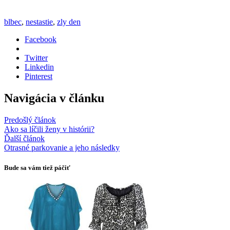
blbec
,
nestastie
,
zly den
Facebook
Twitter
Linkedin
Pinterest
Navigácia v článku
Predošlý článok
Ako sa líčili ženy v histórii?
Ďalší článok
Otrasné parkovanie a jeho následky
Bude sa vám tiež páčiť