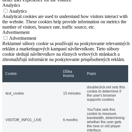
Analytics
Analytics
Analytical cookies are used to understand how visitors interact with
the website. These cookies help provide information on metrics the
number of visitors, bounce rate, traffic source, etc.
Advertisement
Advertisement
Reklamné súbory cookie sa používajú na poskytovanie relevantných
reklám a marketingových kampaní návštevníkom. Tieto súbory
cookie sledujú návštevníkov na rôznych webových stránkach a
zhromažďujú informácie na poskytovanie prispôsobených reklám.
Dĺžka
Cookie
Popis
trvania
doubleclick.net sets this
cookie to determine if
test_cookie
15 minutes
the user's browser
supports cookies.
YouTube sets this
cookie to measure
bandwidth, determining
VISITOR_INFO1_LIVE
6 months
whether the user gets
the new or old player
interface.