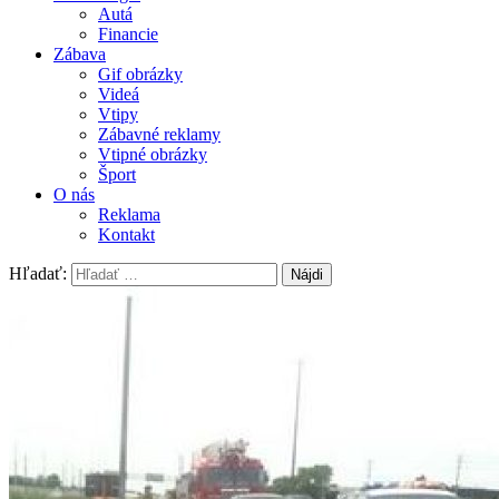
Autá
Financie
Zábava
Gif obrázky
Videá
Vtipy
Zábavné reklamy
Vtipné obrázky
Šport
O nás
Reklama
Kontakt
Hľadať: