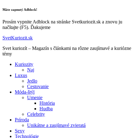
Máte zapnutý Adblock!
Prosím vypnite Adblock na stránke Svetkuriozit.sk a znovu ju
načítajte (F5). Ďakujeme
SvetKuriozit.sk
Svet kuriozít – Magazín s článkami na rôzne zaujímavé a kuriózne
témy
Kuriozity
Naj
Luxus
Jedlo
Cestovanie
Móda-štýl
Umenie
História
Hudba
Celebrity
Príroda
Unikátne a zaujímavé zvieratá
Sexy
Technológie