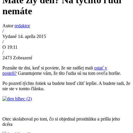
Máte zlý deň? Na týchto ľudí
nemáte
Autor
redaktor
/
Vydané 14. apríla 2015
/
O 19:11
/
2473
Zobrazení
Poznáte tie dni, keď si poviete, že ste radšej mali
ostať v
posteli?
Garantujeme vám, že títo ľudia sú na tom oveľa horšie.
Po pozretí týchto fotiek sa budete hneď cítiť lepšie. A budete radi, že
nie ste v tomto článku.
Otec skolaboval po tom, čo si objednal prostitútku a prišla jeho
dcéra