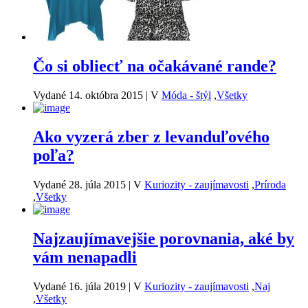
Čo si obliecť na očakávané rande?
Vydané 14. októbra 2015
|
V
Móda - štýl
,
Všetky
Ako vyzerá zber z levanduľového
poľa?
Vydané 28. júla 2015
|
V
Kuriozity - zaujímavosti
,
Príroda
,
Všetky
Najzaujímavejšie porovnania, aké by
vám nenapadli
Vydané 16. júla 2019
|
V
Kuriozity - zaujímavosti
,
Naj
,
Všetky