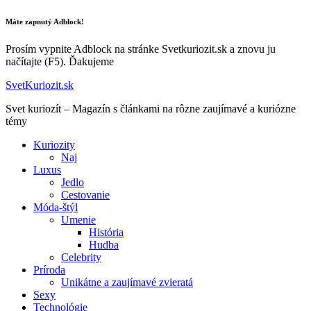
Máte zapnutý Adblock!
Prosím vypnite Adblock na stránke Svetkuriozit.sk a znovu ju
načítajte (F5). Ďakujeme
SvetKuriozit.sk
Svet kuriozít – Magazín s článkami na rôzne zaujímavé a kuriózne
témy
Kuriozity
Naj
Luxus
Jedlo
Cestovanie
Móda-štýl
Umenie
História
Hudba
Celebrity
Príroda
Unikátne a zaujímavé zvieratá
Sexy
Technológie