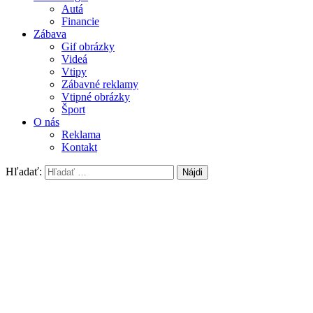
Autá
Financie
Zábava
Gif obrázky
Videá
Vtipy
Zábavné reklamy
Vtipné obrázky
Šport
O nás
Reklama
Kontakt
Hľadať: