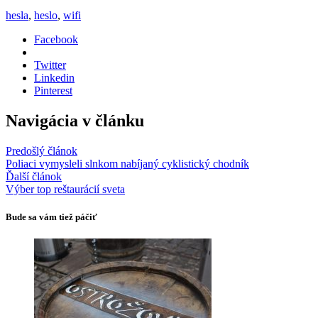
hesla
,
heslo
,
wifi
Facebook
Twitter
Linkedin
Pinterest
Navigácia v článku
Predošlý článok
Poliaci vymysleli slnkom nabíjaný cyklistický chodník
Ďalší článok
Výber top reštaurácií sveta
Bude sa vám tiež páčiť