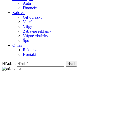
Autá
Financie
Zábava
Gif obrázky
Videá
Vtipy
Zábavné reklamy
Vtipné obrázky
Šport
O nás
Reklama
Kontakt
Hľadať: