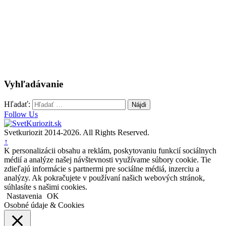
Vyhľadávanie
Hľadať:
Follow Us
Svetkuriozit 2014-2026. All Rights Reserved.
↑
K personalizácii obsahu a reklám, poskytovaniu funkcií sociálnych
médií a analýze našej návštevnosti využívame súbory cookie. Tie
zdieľajú informácie s partnermi pre sociálne médiá, inzerciu a
analýzy. Ak pokračujete v používaní našich webových stránok,
súhlasíte s našimi cookies.
Nastavenia
OK
Osobné údaje & Cookies