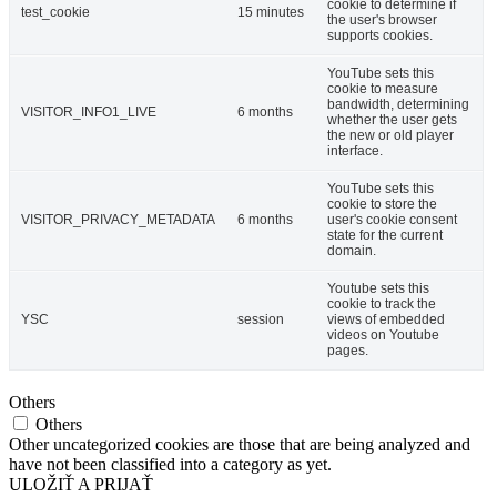
cookie to determine if
test_cookie
15 minutes
the user's browser
supports cookies.
YouTube sets this
cookie to measure
bandwidth, determining
VISITOR_INFO1_LIVE
6 months
whether the user gets
the new or old player
interface.
YouTube sets this
cookie to store the
VISITOR_PRIVACY_METADATA
6 months
user's cookie consent
state for the current
domain.
Youtube sets this
cookie to track the
YSC
session
views of embedded
videos on Youtube
pages.
Others
Others
Other uncategorized cookies are those that are being analyzed and
have not been classified into a category as yet.
ULOŽIŤ A PRIJAŤ