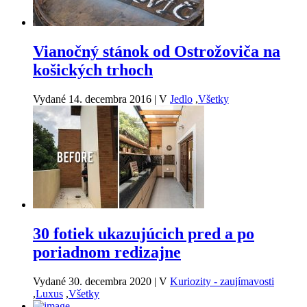
Vianočný stánok od Ostrožoviča na
košických trhoch
Vydané 14. decembra 2016
|
V
Jedlo
,
Všetky
30 fotiek ukazujúcich pred a po
poriadnom redizajne
Vydané 30. decembra 2020
|
V
Kuriozity - zaujímavosti
,
Luxus
,
Všetky