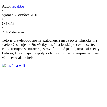
Autor
redaktor
/
Vydané 7. októbra 2016
/
O 18:42
/
774
Zobrazení
Toto je pravdepodobne najužitočnejšia mapa po tej klasickej na
svete. Obsahuje totižto všetky heslá na letiská po celom svete.
Nepotrebujete sa nikde registrovať ani nič platitť, heslá sú všetky tu.
Letiská, ktoré majú hotspoty zadarmo tu sú samozrejme tiež, tam
vám heslo ale netreba.