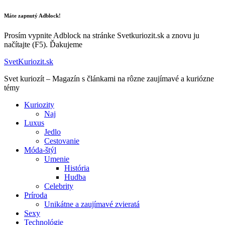
Máte zapnutý Adblock!
Prosím vypnite Adblock na stránke Svetkuriozit.sk a znovu ju
načítajte (F5). Ďakujeme
SvetKuriozit.sk
Svet kuriozít – Magazín s článkami na rôzne zaujímavé a kuriózne
témy
Kuriozity
Naj
Luxus
Jedlo
Cestovanie
Móda-štýl
Umenie
História
Hudba
Celebrity
Príroda
Unikátne a zaujímavé zvieratá
Sexy
Technológie