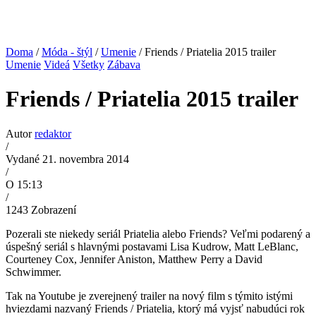
Doma
/
Móda - štýl
/
Umenie
/ Friends / Priatelia 2015 trailer
Umenie
Videá
Všetky
Zábava
Friends / Priatelia 2015 trailer
Autor
redaktor
/
Vydané 21. novembra 2014
/
O 15:13
/
1243
Zobrazení
Pozerali ste niekedy seriál Priatelia alebo Friends? Veľmi podarený a
úspešný seriál s hlavnými postavami Lisa Kudrow, Matt LeBlanc,
Courteney Cox, Jennifer Aniston, Matthew Perry a David
Schwimmer.
Tak na Youtube je zverejnený trailer na nový film s týmito istými
hviezdami nazvaný Friends / Priatelia, ktorý má vyjsť nabudúci rok