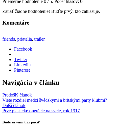
Priemerné hodnotenie
0
/ 5. Počet hlasov:
0
Zatiaľ žiadne hodnotenie! Buďte prvý, kto zahlasuje.
Komentáre
friends
,
priatelia
,
trailer
Facebook
Twitter
Linkedin
Pinterest
Navigácia v článku
Predošlý článok
Viete rozdiel medzi švédskymi a britskými party klubmi?
Ďalší článok
Prvé plastické operácie na svete, rok 1917
Bude sa vám tiež páčiť