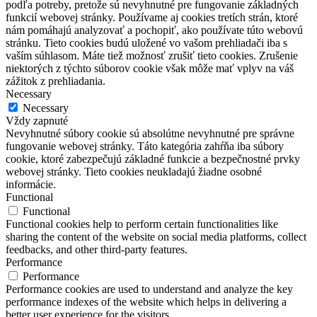
podľa potreby, pretože sú nevyhnutné pre fungovanie základných
funkcií webovej stránky. Používame aj cookies tretích strán, ktoré
nám pomáhajú analyzovať a pochopiť, ako používate túto webovú
stránku. Tieto cookies budú uložené vo vašom prehliadači iba s
vaším súhlasom. Máte tiež možnosť zrušiť tieto cookies. Zrušenie
niektorých z týchto súborov cookie však môže mať vplyv na váš
zážitok z prehliadania.
Necessary
Necessary
Vždy zapnuté
Nevyhnutné súbory cookie sú absolútne nevyhnutné pre správne
fungovanie webovej stránky. Táto kategória zahŕňa iba súbory
cookie, ktoré zabezpečujú základné funkcie a bezpečnostné prvky
webovej stránky. Tieto cookies neukladajú žiadne osobné
informácie.
Functional
Functional
Functional cookies help to perform certain functionalities like
sharing the content of the website on social media platforms, collect
feedbacks, and other third-party features.
Performance
Performance
Performance cookies are used to understand and analyze the key
performance indexes of the website which helps in delivering a
better user experience for the visitors.