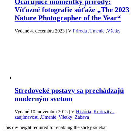
Očarujúce momentky prírody:
Víťazné fotografie súťaže „The 2023
Nature Photographer of the Year“
Vydané 4. decembra 2023
|
V
Príroda
,
Umenie
,
Všetky
Stredoveké postavy sa prechádzajú
moderným svetom
Vydané 10. novembra 2015
|
V
História
,
Kuriozity -
zaujímavosti
,
Umenie
,
Všetky
,
Zábava
This div height required for enabling the sticky sidebar