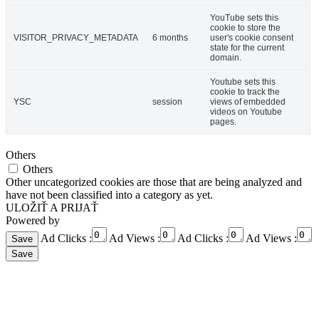
YouTube sets this
cookie to store the
VISITOR_PRIVACY_METADATA
6 months
user's cookie consent
state for the current
domain.
Youtube sets this
cookie to track the
YSC
session
views of embedded
videos on Youtube
pages.
Others
Others
Other uncategorized cookies are those that are being analyzed and
have not been classified into a category as yet.
ULOŽIŤ A PRIJAŤ
Powered by
Ad Clicks :
Ad Views :
Ad Clicks :
Ad Views :