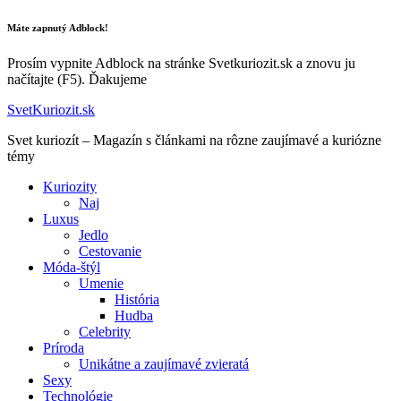
Máte zapnutý Adblock!
Prosím vypnite Adblock na stránke Svetkuriozit.sk a znovu ju
načítajte (F5). Ďakujeme
SvetKuriozit.sk
Svet kuriozít – Magazín s článkami na rôzne zaujímavé a kuriózne
témy
Kuriozity
Naj
Luxus
Jedlo
Cestovanie
Móda-štýl
Umenie
História
Hudba
Celebrity
Príroda
Unikátne a zaujímavé zvieratá
Sexy
Technológie