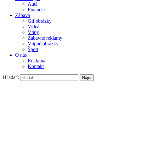
Autá
Financie
Zábava
Gif obrázky
Videá
Vtipy
Zábavné reklamy
Vtipné obrázky
Šport
O nás
Reklama
Kontakt
Hľadať: