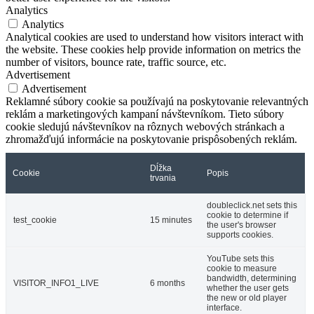
Analytics
Analytics
Analytical cookies are used to understand how visitors interact with
the website. These cookies help provide information on metrics the
number of visitors, bounce rate, traffic source, etc.
Advertisement
Advertisement
Reklamné súbory cookie sa používajú na poskytovanie relevantných
reklám a marketingových kampaní návštevníkom. Tieto súbory
cookie sledujú návštevníkov na rôznych webových stránkach a
zhromažďujú informácie na poskytovanie prispôsobených reklám.
Dĺžka
Cookie
Popis
trvania
doubleclick.net sets this
cookie to determine if
test_cookie
15 minutes
the user's browser
supports cookies.
YouTube sets this
cookie to measure
bandwidth, determining
VISITOR_INFO1_LIVE
6 months
whether the user gets
the new or old player
interface.