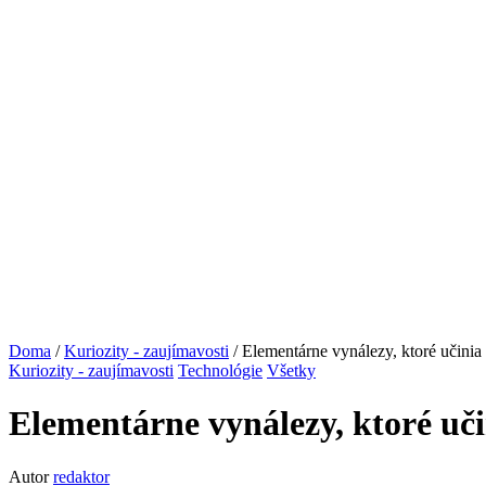
Doma
/
Kuriozity - zaujímavosti
/ Elementárne vynálezy, ktoré učinia
Kuriozity - zaujímavosti
Technológie
Všetky
Elementárne vynálezy, ktoré uči
Autor
redaktor