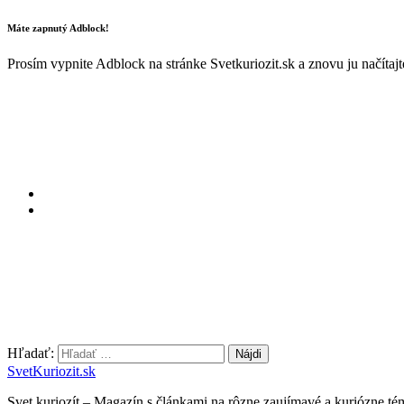
Máte zapnutý Adblock!
Prosím vypnite Adblock na stránke Svetkuriozit.sk a znovu ju načítaj
Hľadať:
SvetKuriozit.sk
Svet kuriozít – Magazín s článkami na rôzne zaujímavé a kuriózne té