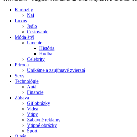
Kuriozity
Naj
Luxus
Jedlo
Cestovanie
Móda-štýl
Umenie
História
Hudba
Celebrity
Príroda
Unikátne a zaujímavé zvieratá
Sexy
Technológie
Autá
Financie
Zábava
Gif obrázky
Videá
Vtipy
Zábavné reklamy
Vtipné obrázky
Šport
O nás