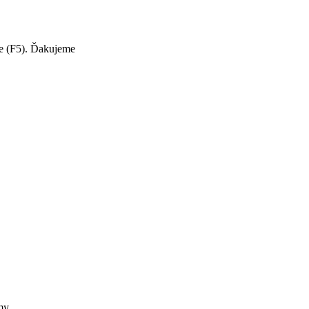
te (F5). Ďakujeme
my