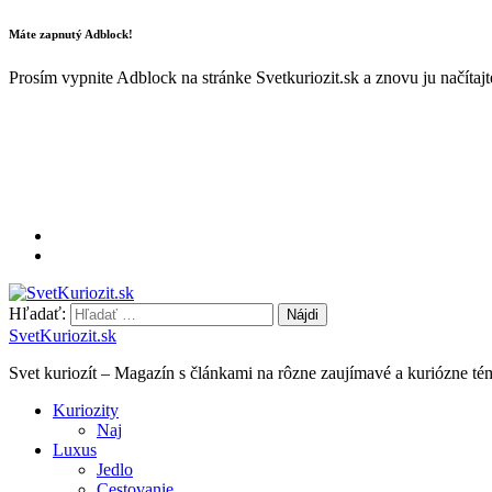
Máte zapnutý Adblock!
Prosím vypnite Adblock na stránke Svetkuriozit.sk a znovu ju načítaj
Hľadať:
SvetKuriozit.sk
Svet kuriozít – Magazín s článkami na rôzne zaujímavé a kuriózne té
Kuriozity
Naj
Luxus
Jedlo
Cestovanie