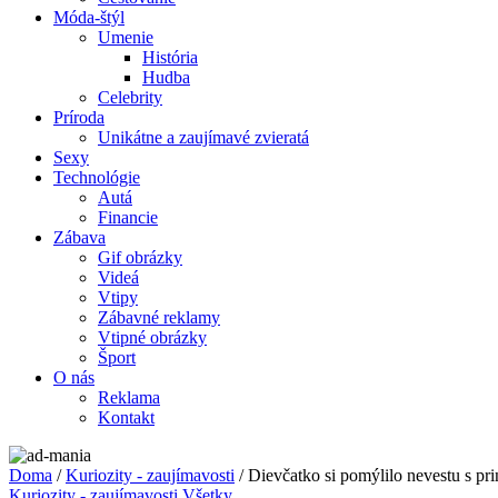
Móda-štýl
Umenie
História
Hudba
Celebrity
Príroda
Unikátne a zaujímavé zvieratá
Sexy
Technológie
Autá
Financie
Zábava
Gif obrázky
Videá
Vtipy
Zábavné reklamy
Vtipné obrázky
Šport
O nás
Reklama
Kontakt
Doma
/
Kuriozity - zaujímavosti
/ Dievčatko si pomýlilo nevestu s pri
Kuriozity - zaujímavosti
Všetky