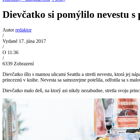
Dievčatko si pomýlilo nevestu s 
Autor
redaktor
/
Vydané 17. júna 2017
/
O 11:36
/
6339
Zobrazení
Dievčatko išlo s mamou ulicami Seattlu a stretli nevestu, ktorá jej ná
princeznú v knihe. Nevesta sa samozrejme potešila, odfotila sa s malou
Dievčatko malo deň, na ktorý asi nikdy nezabudne, stretla svoju prin