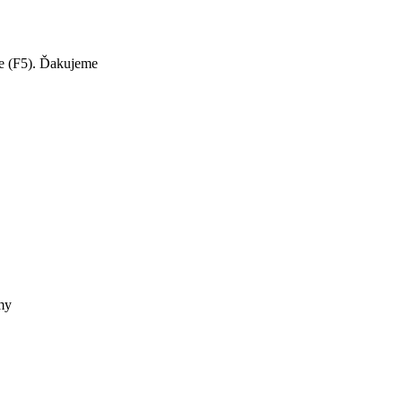
te (F5). Ďakujeme
my