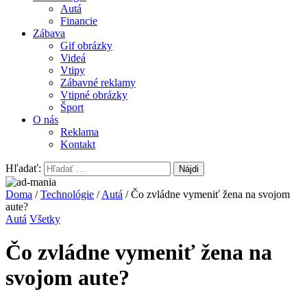
Autá
Financie
Zábava
Gif obrázky
Videá
Vtipy
Zábavné reklamy
Vtipné obrázky
Šport
O nás
Reklama
Kontakt
Hľadať:
Doma
/
Technológie
/
Autá
/ Čo zvládne vymeniť žena na svojom
aute?
Autá
Všetky
Čo zvládne vymeniť žena na
svojom aute?