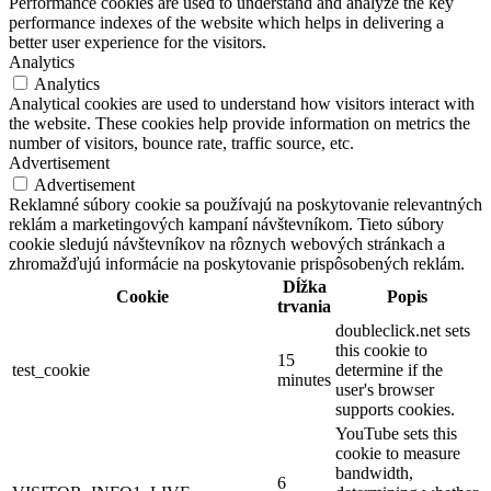
Performance cookies are used to understand and analyze the key
performance indexes of the website which helps in delivering a
better user experience for the visitors.
Analytics
Analytics
Analytical cookies are used to understand how visitors interact with
the website. These cookies help provide information on metrics the
number of visitors, bounce rate, traffic source, etc.
Advertisement
Advertisement
Reklamné súbory cookie sa používajú na poskytovanie relevantných
reklám a marketingových kampaní návštevníkom. Tieto súbory
cookie sledujú návštevníkov na rôznych webových stránkach a
zhromažďujú informácie na poskytovanie prispôsobených reklám.
Dĺžka
Cookie
Popis
trvania
doubleclick.net sets
this cookie to
15
test_cookie
determine if the
minutes
user's browser
supports cookies.
YouTube sets this
cookie to measure
bandwidth,
6