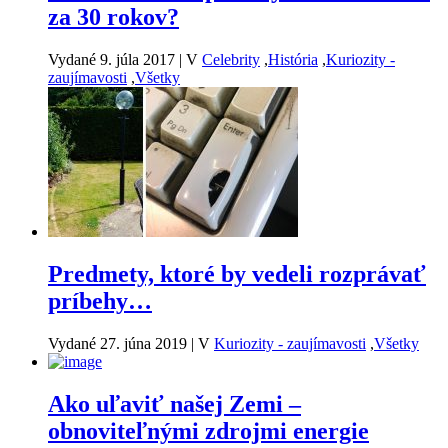
za 30 rokov?
Vydané 9. júla 2017
|
V
Celebrity
,
História
,
Kuriozity -
zaujímavosti
,
Všetky
Predmety, ktoré by vedeli rozprávať
príbehy…
Vydané 27. júna 2019
|
V
Kuriozity - zaujímavosti
,
Všetky
Ako uľaviť našej Zemi –
obnoviteľnými zdrojmi energie