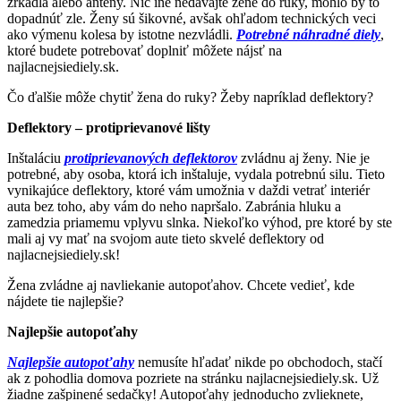
zrkadlá alebo antény. Nič iné nedávajte žene do ruky, mohlo by to
dopadnúť zle. Ženy sú šikovné, avšak ohľadom technických veci
ako výmenu kolesa by istotne nezvládli.
Potrebné náhradné diely
,
ktoré budete potrebovať doplniť môžete nájsť na
najlacnejsiediely.sk.
Čo ďalšie môže chytiť žena do ruky? Žeby napríklad deflektory?
Deflektory – protiprievanové lišty
Inštaláciu
protiprievanových deflektorov
zvládnu aj ženy. Nie je
potrebné, aby osoba, ktorá ich inštaluje, vydala potrebnú silu. Tieto
vynikajúce deflektory, ktoré vám umožnia v daždi vetrať interiér
auta bez toho, aby vám do neho napršalo. Zabránia hluku a
zamedzia priamemu vplyvu slnka. Niekoľko výhod, pre ktoré by ste
mali aj vy mať na svojom aute tieto skvelé deflektory od
najlacnejsiediely.sk!
Žena zvládne aj navliekanie autopoťahov. Chcete vedieť, kde
nájdete tie najlepšie?
Najlepšie autopoťahy
Najlepšie autopoťahy
nemusíte hľadať nikde po obchodoch, stačí
ak z pohodlia domova pozriete na stránku najlacnejsiediely.sk. Už
žiadne zašpinené sedačky! Autopoťahy jednoducho zvlieknete,