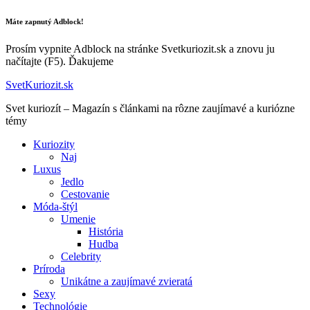
Máte zapnutý Adblock!
Prosím vypnite Adblock na stránke Svetkuriozit.sk a znovu ju
načítajte (F5). Ďakujeme
SvetKuriozit.sk
Svet kuriozít – Magazín s článkami na rôzne zaujímavé a kuriózne
témy
Kuriozity
Naj
Luxus
Jedlo
Cestovanie
Móda-štýl
Umenie
História
Hudba
Celebrity
Príroda
Unikátne a zaujímavé zvieratá
Sexy
Technológie