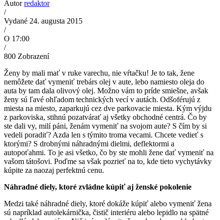
Autor
redaktor
/
Vydané 24. augusta 2015
/
O 17:00
/
800
Zobrazení
Ženy by mali mať v ruke varechu, nie vŕtačku! Je to tak, žene
nemôžete dať vymeniť trebárs olej v aute, lebo namiesto oleja do
auta by tam dala olivový olej. Možno vám to príde smiešne, avšak
ženy sú ľavé ohľadom technických vecí v autách. Odšoférujú z
miesta na miesto, zaparkujú cez dve parkovacie miesta. Kým výjdu
z parkoviska, stihnú pozatvárať aj všetky obchodné centrá. Čo by
ste dali vy, milí páni, ženám vymeniť na svojom aute? S čím by si
vedeli poradiť? Azda len s týmito troma vecami. Chcete vedieť s
ktorými? S drobnými náhradnými dielmi, deflektormi a
autopoťahmi. To je asi všetko, čo by ste mohli žene dať vymeniť na
vašom tátošovi. Poďme sa však pozrieť na to, kde tieto vychytávky
kúpite za naozaj perfektnú cenu.
Náhradné diely, ktoré zvládne kúpiť aj ženské pokolenie
Medzi také náhradné diely, ktoré dokáže kúpiť alebo vymeniť žena
sú napríklad autolekárnička, čistič interiéru alebo lepidlo na spätné