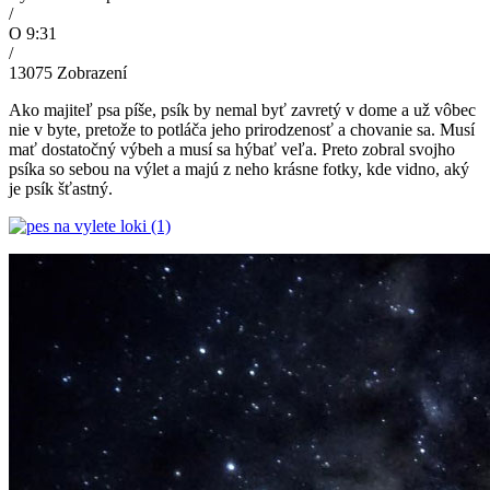
/
O 9:31
/
13075
Zobrazení
Ako majiteľ psa píše, psík by nemal byť zavretý v dome a už vôbec
nie v byte, pretože to potláča jeho prirodzenosť a chovanie sa. Musí
mať dostatočný výbeh a musí sa hýbať veľa. Preto zobral svojho
psíka so sebou na výlet a majú z neho krásne fotky, kde vidno, aký
je psík šťastný.