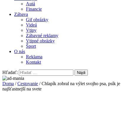
Autá
Financie
Zábava
Gif obrázky
Videá
Vtipy
Zábavné reklamy
Vtipné obrázky
Šport
O nás
Reklama
Kontakt
Hľadať:
Doma
/
Cestovanie
/ Chlapík zobral na výlet svojho psa, psík je
najšťastnejší na svete