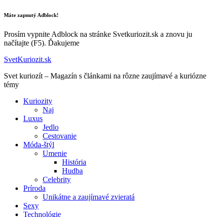
Máte zapnutý Adblock!
Prosím vypnite Adblock na stránke Svetkuriozit.sk a znovu ju
načítajte (F5). Ďakujeme
SvetKuriozit.sk
Svet kuriozít – Magazín s článkami na rôzne zaujímavé a kuriózne
témy
Kuriozity
Naj
Luxus
Jedlo
Cestovanie
Móda-štýl
Umenie
História
Hudba
Celebrity
Príroda
Unikátne a zaujímavé zvieratá
Sexy
Technológie