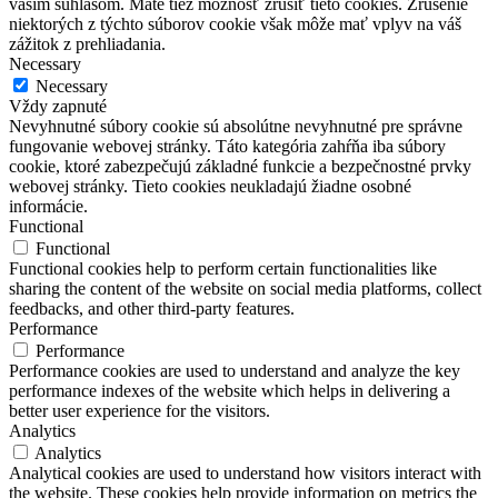
vaším súhlasom. Máte tiež možnosť zrušiť tieto cookies. Zrušenie
niektorých z týchto súborov cookie však môže mať vplyv na váš
zážitok z prehliadania.
Necessary
Necessary
Vždy zapnuté
Nevyhnutné súbory cookie sú absolútne nevyhnutné pre správne
fungovanie webovej stránky. Táto kategória zahŕňa iba súbory
cookie, ktoré zabezpečujú základné funkcie a bezpečnostné prvky
webovej stránky. Tieto cookies neukladajú žiadne osobné
informácie.
Functional
Functional
Functional cookies help to perform certain functionalities like
sharing the content of the website on social media platforms, collect
feedbacks, and other third-party features.
Performance
Performance
Performance cookies are used to understand and analyze the key
performance indexes of the website which helps in delivering a
better user experience for the visitors.
Analytics
Analytics
Analytical cookies are used to understand how visitors interact with
the website. These cookies help provide information on metrics the