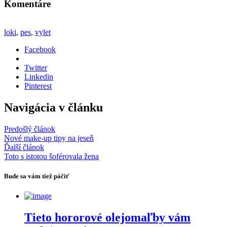
Komentáre
loki
,
pes
,
vylet
Facebook
Twitter
Linkedin
Pinterest
Navigácia v článku
Predošlý článok
Nové make-up tipy na jeseň
Ďalší článok
Toto s istotou šoférovala žena
Bude sa vám tiež páčiť
Tieto hororové olejomaľby vám