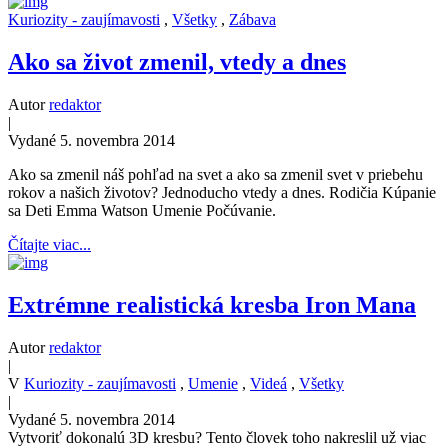
Kuriozity - zaujímavosti
,
Všetky
,
Zábava
Ako sa život zmenil, vtedy a dnes
Autor
redaktor
|
Vydané 5. novembra 2014
Ako sa zmenil náš pohľad na svet a ako sa zmenil svet v priebehu
rokov a našich životov? Jednoducho vtedy a dnes. Rodičia Kúpanie
sa Deti Emma Watson Umenie Počúvanie.
Čítajte viac...
Extrémne realistická kresba Iron Mana
Autor
redaktor
|
V
Kuriozity - zaujímavosti
,
Umenie
,
Videá
,
Všetky
|
Vydané 5. novembra 2014
Vytvoriť dokonalú 3D kresbu? Tento človek toho nakreslil už viac