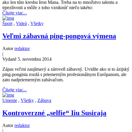
ako len túto kresbu Iron Mana. Treba na to množstvo talentu a
trpezlivosti a môže z toho vzniknúť niečo takéto:
Čítajte viac...
Šport
,
Videá
,
Všetky
Veľmi zábavná ping-pongová výmena
Autor
redaktor
|
Vydané 5. novembra 2014
Zápas veľmi zaujímavý a zároveň zábavný. Uvidíte ako si to ázijský
ping-pongista rozdá s priemerným profesionálnym Európanom, ale
zato nadpriemerným zabávačom.
Čítajte viac...
Umenie
,
Všetky
,
Zábava
Kontroverzné „selfie“ Iiu Susiraja
Autor
redaktor
|