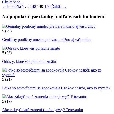
Čítajte viac...
← Predošlá
1
…
148
149
150
Ďalšia →
Najpopulárnejšie články podľa vašich hodnotení
5
(29)
Geniálny pouličný umelec pretvára možno aj vašu ulicu
5
(23)
Odrazy, ktoré vás poriadne zmätú
5
(21)
Fotka so šestorčatami sa zopakovala 6 rokov neskôr, ako to vyzerá?
5
(17)
Ako zakryť staré zranenia alebo jazvy? Tetovaním