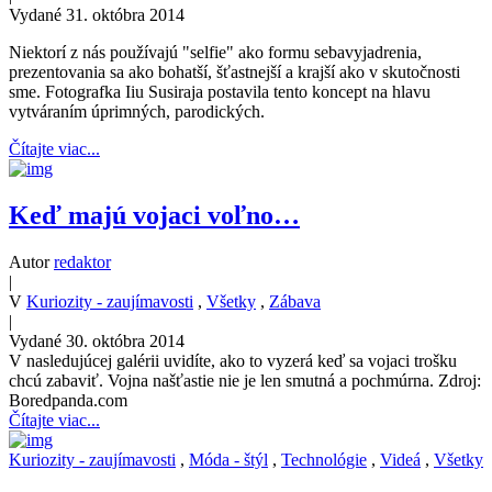
Vydané 31. októbra 2014
Niektorí z nás používajú "selfie" ako formu sebavyjadrenia,
prezentovania sa ako bohatší, šťastnejší a krajší ako v skutočnosti
sme. Fotografka Iiu Susiraja postavila tento koncept na hlavu
vytváraním úprimných, parodických.
Čítajte viac...
Keď majú vojaci voľno…
Autor
redaktor
|
V
Kuriozity - zaujímavosti
,
Všetky
,
Zábava
|
Vydané 30. októbra 2014
V nasledujúcej galérii uvidíte, ako to vyzerá keď sa vojaci trošku
chcú zabaviť. Vojna našťastie nie je len smutná a pochmúrna. Zdroj:
Boredpanda.com
Čítajte viac...
Kuriozity - zaujímavosti
,
Móda - štýl
,
Technológie
,
Videá
,
Všetky