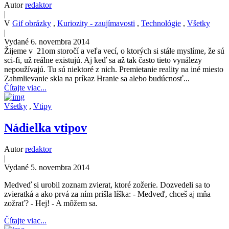
Autor
redaktor
|
V
Gif obrázky
,
Kuriozity - zaujímavosti
,
Technológie
,
Všetky
|
Vydané 6. novembra 2014
Žijeme v 21om storočí a veľa vecí, o ktorých si stále myslíme, že sú
sci-fi, už reálne existujú. Aj keď sa až tak často tieto vynálezy
nepoužívajú. Tu sú niektoré z nich. Premietanie reality na iné miesto
Zahmlievanie skla na príkaz Hranie sa alebo budúcnosť...
Čítajte viac...
Všetky
,
Vtipy
Nádielka vtipov
Autor
redaktor
|
Vydané 5. novembra 2014
Medveď si urobil zoznam zvierat, ktoré zožerie. Dozvedeli sa to
zvieratká a ako prvá za ním prišla líška: - Medveď, chceš aj mňa
zožrať? - Hej! - A môžem sa.
Čítajte viac...