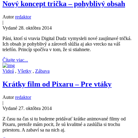
Nový koncept trička – pohyblivý obsah
Autor
redaktor
|
Vydané 28. októbra 2014
Páni, ktorí si vravia Digital Dudz vymysleli nové zaujímavé tričká.
Ich obsah je pohyblivý a zároveň slúžia aj ako vrecko na váš
telefón. Princíp spočíva v tom, že si stiahnete.
Čítajte viac...
Videá
,
Všetky
,
Zábava
Krátky film od Pixaru – Pre vtáky
Autor
redaktor
|
Vydané 27. októbra 2014
Z času na čas si tu budeme pridávať krátke animované filmy od
Pixaru, pretože mám pocit, že sú kvalitné a zaslúžia si trochu
priestoru. A zabaví sa na nich aj.