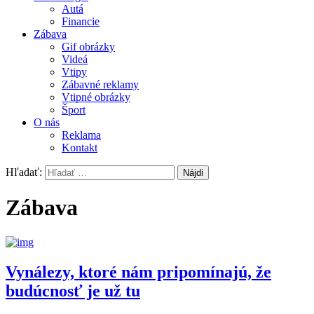
Autá
Financie
Zábava
Gif obrázky
Videá
Vtipy
Zábavné reklamy
Vtipné obrázky
Šport
O nás
Reklama
Kontakt
Hľadať:
Zábava
Vynálezy, ktoré nám pripomínajú, že
budúcnosť je už tu