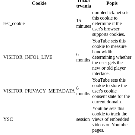
Dĺžka
Cookie
Popis
trvania
doubleclick.net sets
this cookie to
15
test_cookie
determine if the
minutes
user's browser
supports cookies.
YouTube sets this
cookie to measure
bandwidth,
6
VISITOR_INFO1_LIVE
determining whether
months
the user gets the
new or old player
interface.
YouTube sets this
cookie to store the
6
VISITOR_PRIVACY_METADATA
user's cookie
months
consent state for the
current domain.
Youtube sets this
cookie to track the
YSC
session
views of embedded
videos on Youtube
pages.