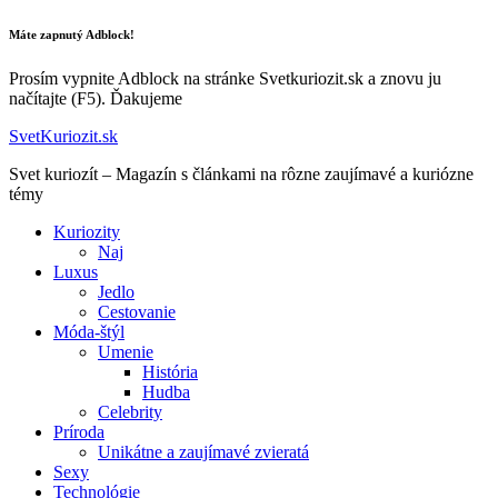
Máte zapnutý Adblock!
Prosím vypnite Adblock na stránke Svetkuriozit.sk a znovu ju
načítajte (F5). Ďakujeme
SvetKuriozit.sk
Svet kuriozít – Magazín s článkami na rôzne zaujímavé a kuriózne
témy
Kuriozity
Naj
Luxus
Jedlo
Cestovanie
Móda-štýl
Umenie
História
Hudba
Celebrity
Príroda
Unikátne a zaujímavé zvieratá
Sexy
Technológie