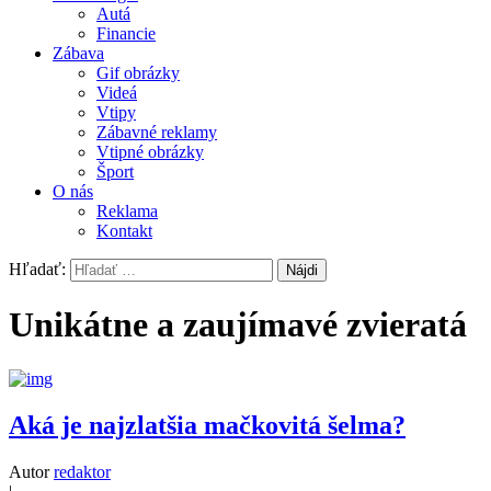
Autá
Financie
Zábava
Gif obrázky
Videá
Vtipy
Zábavné reklamy
Vtipné obrázky
Šport
O nás
Reklama
Kontakt
Hľadať:
Unikátne a zaujímavé zvieratá
Aká je najzlatšia mačkovitá šelma?
Autor
redaktor