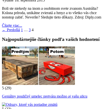
Vydané 18. septembra 2015
Boli ste niekedy na inom a osobitnom svete zvanom Austrália?
Krásna príroda, unikátne zvieratá a hmyz a to všetko vás chce
nonstop zabiť. Neveríte? Sledujte tieto dôkazy. Zdroj: Diply.com
Čítajte viac...
← Predošlá
1
…
3
4
Najpopulárnejšie články podľa vašich hodnotení
5
(29)
Geniálny pouličný umelec pretvára možno aj vašu ulicu
5
(23)