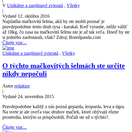
|
V
Unikátne a zaujímavé zvieratá
,
Všetky
|
Vydané 12. októbra 2016
Najzlatšia mačkovitá šelma, akú by ste mohli poznať je
pravdepodobne tento druh rysa - karakal. Keď vyrastie, môže vážiť
až 18kg, čo zasa na mačkovitú šelmu nie je až tak veľa. Hneď by ste
si jedného zaobstarali, však? Zdroj: Boredpanda.com
Čítajte viac...
Unikátne a zaujímavé zvieratá
,
Všetky
O týchto mačkovitých šelmách ste určite
nikdy nepočuli
Autor
redaktor
|
Vydané 24. novembra 2015
Pravdepodobne každý z nás pozná geparda, leoparda, leva a tigra.
Na svete je ale oveľa viac druhov mačiek, ktoré obývajú rôzne
prostredia, ktorým sa prispôsobili. Počuli ste už o týchto?.
Čítajte viac...