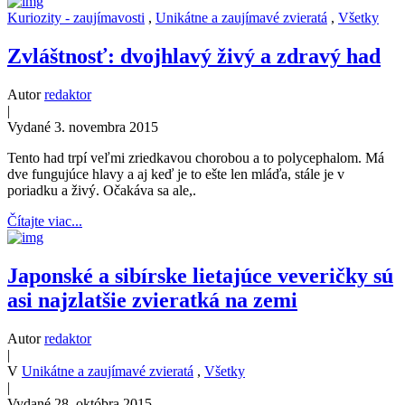
Kuriozity - zaujímavosti
,
Unikátne a zaujímavé zvieratá
,
Všetky
Zvláštnosť: dvojhlavý živý a zdravý had
Autor
redaktor
|
Vydané 3. novembra 2015
Tento had trpí veľmi zriedkavou chorobou a to polycephalom. Má
dve fungujúce hlavy a aj keď je to ešte len mláďa, stále je v
poriadku a živý. Očakáva sa ale,.
Čítajte viac...
Japonské a sibírske lietajúce veveričky sú
asi najzlatšie zvieratká na zemi
Autor
redaktor
|
V
Unikátne a zaujímavé zvieratá
,
Všetky
|
Vydané 28. októbra 2015