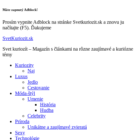
Máte zapnutý Adblock!
Prosím vypnite Adblock na stránke Svetkuriozit.sk a znovu ju
načítajte (F5). Ďakujeme
SvetKuriozit.sk
Svet kuriozít – Magazín s článkami na rôzne zaujímavé a kuriózne
témy
Kuriozity
Naj
Luxus
Jedlo
Cestovanie
Móda-štýl
Umenie
História
Hudba
Celebrity
Príroda
Unikátne a zaujímavé zvieratá
Sexy
Technológie