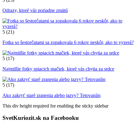
Odrazy, ktoré vás poriadne zmätú
5
(21)
Fotka so šestorčatami sa zopakovala 6 rokov neskôr, ako to vyzerá?
5
(17)
Najmilšie fotky spiacich mačiek, ktoré vás chytia za srdce
5
(17)
Ako zakryť staré zranenia alebo jazvy? Tetovaním
This div height required for enabling the sticky sidebar
SvetKuriozit.sk na Facebooku