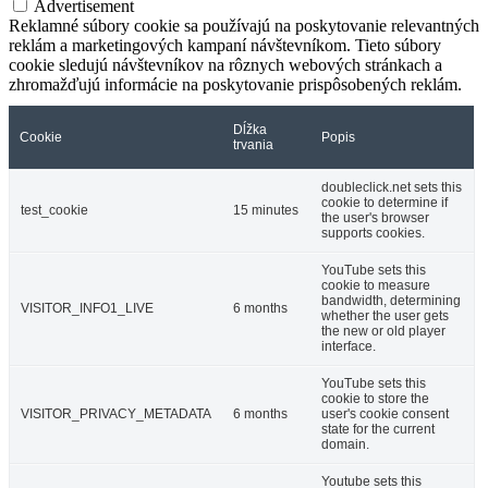
Advertisement
Reklamné súbory cookie sa používajú na poskytovanie relevantných
reklám a marketingových kampaní návštevníkom. Tieto súbory
cookie sledujú návštevníkov na rôznych webových stránkach a
zhromažďujú informácie na poskytovanie prispôsobených reklám.
Dĺžka
Cookie
Popis
trvania
doubleclick.net sets this
cookie to determine if
test_cookie
15 minutes
the user's browser
supports cookies.
YouTube sets this
cookie to measure
bandwidth, determining
VISITOR_INFO1_LIVE
6 months
whether the user gets
the new or old player
interface.
YouTube sets this
cookie to store the
VISITOR_PRIVACY_METADATA
6 months
user's cookie consent
state for the current
domain.
Youtube sets this