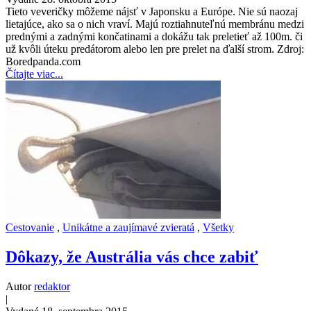
Tieto veveričky môžeme nájsť v Japonsku a Európe. Nie sú naozaj
lietajúce, ako sa o nich vraví. Majú roztiahnuteľnú membránu medzi
prednými a zadnými končatinami a dokážu tak preletieť až 100m. či
už kvôli úteku predátorom alebo len pre prelet na ďalší strom. Zdroj:
Boredpanda.com
Čítajte viac...
Cestovanie
,
Unikátne a zaujímavé zvieratá
,
Všetky
Dôkazy, že Austrália vás chce zabiť
Autor
redaktor
|