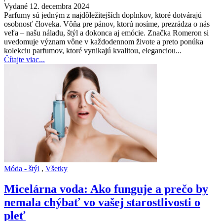
Vydané 12. decembra 2024
Parfumy sú jedným z najdôležitejších doplnkov, ktoré dotvárajú
osobnosť človeka. Vôňa pre pánov, ktorú nosíme, prezrádza o nás
veľa – našu náladu, štýl a dokonca aj emócie. Značka Romeron si
uvedomuje význam vône v každodennom živote a preto ponúka
kolekciu parfumov, ktoré vynikajú kvalitou, eleganciou...
Čítajte viac...
Móda - štýl
,
Všetky
Micelárna voda: Ako funguje a prečo by
nemala chýbať vo vašej starostlivosti o
pleť