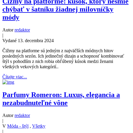
Čižmy na platforme: kúsok, ktorý nesmie
chýbať v šatníku žiadnej milovníčky
módy
Autor
redaktor
|
Vydané 13. decembra 2024
Čižmy na platforme sú jedným z najväčších módnych hitov
posledných sezón. Ich jedinečný dizajn a schopnosť kombinovať
štýl s pohodlím z nich robia obľúbený kúsok medzi ženami
všetkých vekových kategórií..
Čítajte viac...
Parfumy Romeron: Luxus, elegancia a
nezabudnuteľné vône
Autor
redaktor
|
V
Móda - štýl
,
Všetky
|