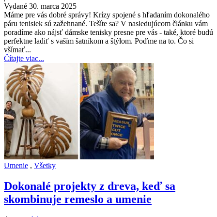
Vydané 30. marca 2025
Máme pre vás dobré správy! Krízy spojené s hľadaním dokonalého
páru tenisiek sú zažehnané. Tešíte sa? V nasledujúcom článku vám
poradíme ako nájsť dámske tenisky presne pre vás - také, ktoré budú
perfektne ladiť s vaším šatníkom a štýlom. Poďme na to. Čo si
všímať...
Čítajte viac...
Umenie
,
Všetky
Dokonalé projekty z dreva, keď sa
skombinuje remeslo a umenie