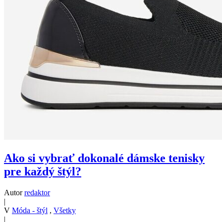
Ako si vybrať dokonalé dámske tenisky
pre každý štýl?
Autor
redaktor
|
V
Móda - štýl
,
Všetky
|