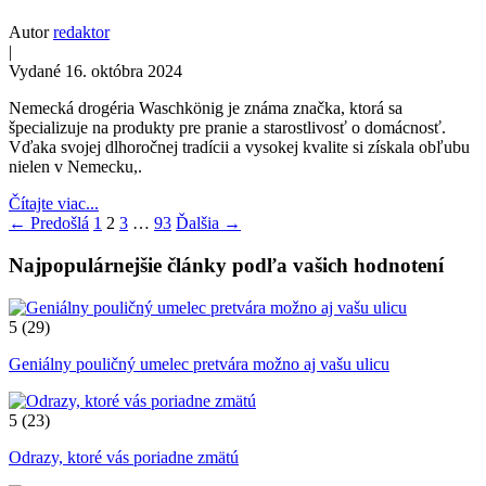
Autor
redaktor
|
Vydané 16. októbra 2024
Nemecká drogéria Waschkönig je známa značka, ktorá sa
špecializuje na produkty pre pranie a starostlivosť o domácnosť.
Vďaka svojej dlhoročnej tradícii a vysokej kvalite si získala obľubu
nielen v Nemecku,.
Čítajte viac...
← Predošlá
1
2
3
…
93
Ďalšia →
Najpopulárnejšie články podľa vašich hodnotení
5
(29)
Geniálny pouličný umelec pretvára možno aj vašu ulicu
5
(23)
Odrazy, ktoré vás poriadne zmätú