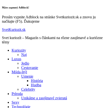
Máte zapnutý Adblock!
Prosím vypnite Adblock na stránke Svetkuriozit.sk a znovu ju
načítajte (F5). Ďakujeme
SvetKuriozit.sk
Svet kuriozít – Magazín s článkami na rôzne zaujímavé a kuriózne
témy
Kuriozity
Naj
Luxus
Jedlo
Cestovanie
Móda-štýl
Umenie
História
Hudba
Celebrity
Príroda
Unikátne a zaujímavé zvieratá
Sexy
Technológie