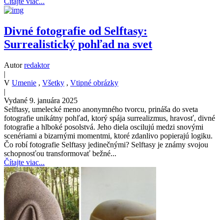
Čítajte viac...
Divné fotografie od Selftasy:
Surrealistický pohľad na svet
Autor
redaktor
|
V
Umenie
,
Všetky
,
Vtipné obrázky
|
Vydané 9. januára 2025
Selftasy, umelecké meno anonymného tvorcu, prináša do sveta
fotografie unikátny pohľad, ktorý spája surrealizmus, hravosť, divné
fotografie a hlboké posolstvá. Jeho diela oscilujú medzi snovými
scenériami a bizarnými momentmi, ktoré zdanlivo popierajú logiku.
Čo robí fotografie Selftasy jedinečnými? Selftasy je známy svojou
schopnosťou transformovať bežné...
Čítajte viac...