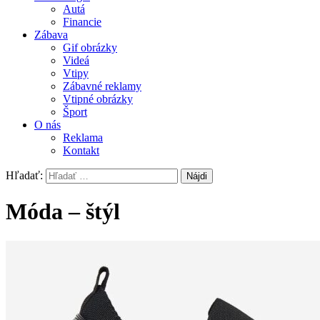
Autá
Financie
Zábava
Gif obrázky
Videá
Vtipy
Zábavné reklamy
Vtipné obrázky
Šport
O nás
Reklama
Kontakt
Hľadať:
Móda – štýl