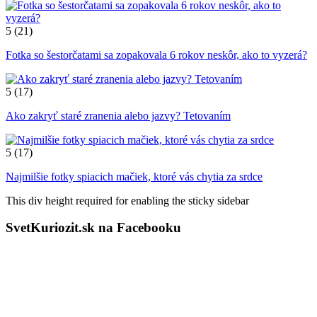
5
(21)
Fotka so šestorčatami sa zopakovala 6 rokov neskôr, ako to vyzerá?
5
(17)
Ako zakryť staré zranenia alebo jazvy? Tetovaním
5
(17)
Najmilšie fotky spiacich mačiek, ktoré vás chytia za srdce
This div height required for enabling the sticky sidebar
SvetKuriozit.sk na Facebooku