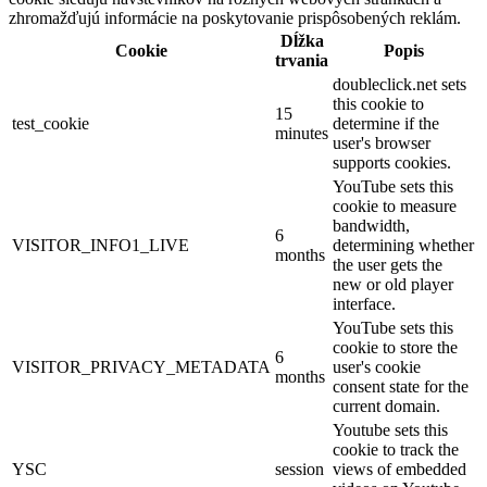
zhromažďujú informácie na poskytovanie prispôsobených reklám.
Dĺžka
Cookie
Popis
trvania
doubleclick.net sets
this cookie to
15
test_cookie
determine if the
minutes
user's browser
supports cookies.
YouTube sets this
cookie to measure
bandwidth,
6
VISITOR_INFO1_LIVE
determining whether
months
the user gets the
new or old player
interface.
YouTube sets this
cookie to store the
6
VISITOR_PRIVACY_METADATA
user's cookie
months
consent state for the
current domain.
Youtube sets this
cookie to track the
YSC
session
views of embedded