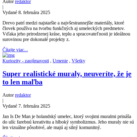
Autor
redaktor
|
Vydané 8. februára 2025
Drevo patrí medzi najstaršie a najvšestrannejšie materiály, ktoré
človek používa na tvorbu funkčných aj umeleckých predmetov.
Vďaka jeho prirodzenej kráse, teplu a spracovateľnosti je ideálnou
surovinou pre dokonalé projekty z.
Čítajte viac...
Kuriozity - zaujímavosti
,
Umenie
,
Všetky
Super realistické muraly, neuveríte, že je
to len maľba
Autor
redaktor
|
Vydané 7. februára 2025
Jan Is De Man je holandský umelec, ktorý svojimi muralmi prináša
do ulíc farebnú kreativitu a hlboký symbolizmus. Jeho muraly nie sú
len vizuálne pôsobivé, ale majú aj silný komunitný.