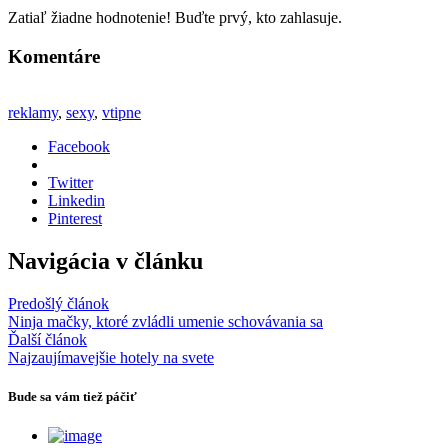
Zatiaľ žiadne hodnotenie! Buďte prvý, kto zahlasuje.
Komentáre
reklamy
,
sexy
,
vtipne
Facebook
Twitter
Linkedin
Pinterest
Navigácia v článku
Predošlý článok
Ninja mačky, ktoré zvládli umenie schovávania sa
Ďalší článok
Najzaujímavejšie hotely na svete
Bude sa vám tiež páčiť