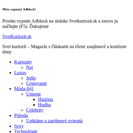
Máte zapnutý Adblock!
Prosím vypnite Adblock na stránke Svetkuriozit.sk a znovu ju
načítajte (F5). Ďakujeme
SvetKuriozit.sk
Svet kuriozít – Magazín s článkami na rôzne zaujímavé a kuriózne
témy
Kuriozity
Naj
Luxus
Jedlo
Cestovanie
Móda-štýl
Umenie
História
Hudba
Celebrity
Príroda
Unikátne a zaujímavé zvieratá
Sexy
Technológie