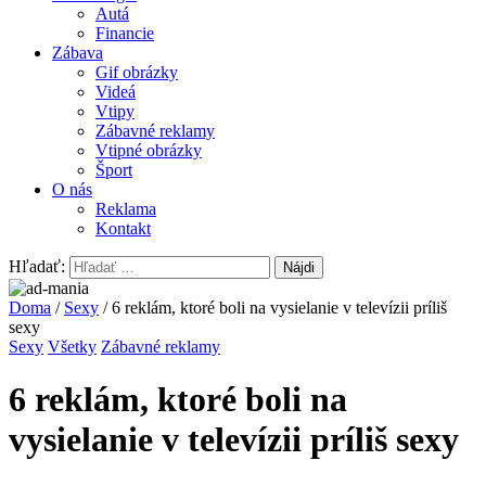
Autá
Financie
Zábava
Gif obrázky
Videá
Vtipy
Zábavné reklamy
Vtipné obrázky
Šport
O nás
Reklama
Kontakt
Hľadať:
Doma
/
Sexy
/ 6 reklám, ktoré boli na vysielanie v televízii príliš
sexy
Sexy
Všetky
Zábavné reklamy
6 reklám, ktoré boli na
vysielanie v televízii príliš sexy