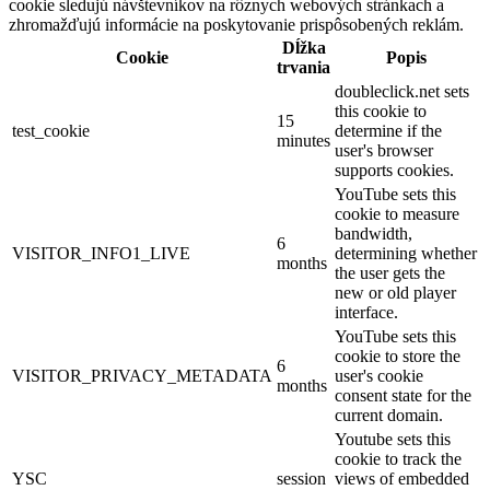
cookie sledujú návštevníkov na rôznych webových stránkach a
zhromažďujú informácie na poskytovanie prispôsobených reklám.
Dĺžka
Cookie
Popis
trvania
doubleclick.net sets
this cookie to
15
test_cookie
determine if the
minutes
user's browser
supports cookies.
YouTube sets this
cookie to measure
bandwidth,
6
VISITOR_INFO1_LIVE
determining whether
months
the user gets the
new or old player
interface.
YouTube sets this
cookie to store the
6
VISITOR_PRIVACY_METADATA
user's cookie
months
consent state for the
current domain.
Youtube sets this
cookie to track the
YSC
session
views of embedded