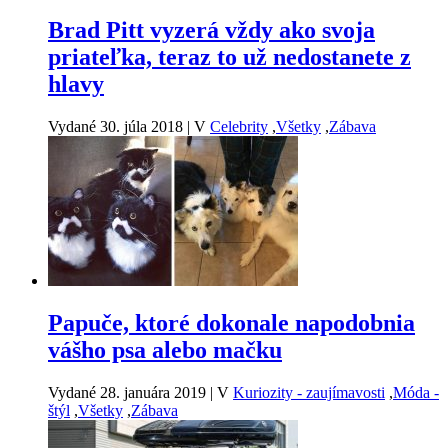
Brad Pitt vyzerá vždy ako svoja
priateľka, teraz to už nedostanete z
hlavy
Vydané 30. júla 2018
|
V
Celebrity
,
Všetky
,
Zábava
Papuče, ktoré dokonale napodobnia
vášho psa alebo mačku
Vydané 28. januára 2019
|
V
Kuriozity - zaujímavosti
,
Móda -
štýl
,
Všetky
,
Zábava