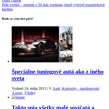
Ďalší článok
Pole svetiel – umenie s 50 tisíc svetlami, ktoré vytvorí rozprávkovú
krajinu
Bude sa vám tiež páčiť
Špeciálne tuningové autá ako z iného
sveta
Vydané 24. mája 2015
|
V
Autá
,
Kuriozity - zaujímavosti
,
Luxus
,
Všetky
Takto spia všetky malé sovíčatá a