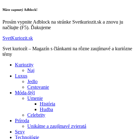
Máte zapnutý Adblock!
Prosím vypnite Adblock na stránke Svetkuriozit.sk a znovu ju
načítajte (F5). Ďakujeme
SvetKuriozit.sk
Svet kuriozít – Magazín s článkami na rôzne zaujímavé a kuriózne
témy
Kuriozity
Naj
Luxus
Jedlo
Cestovanie
Móda-štýl
Umenie
História
Hudba
Celebrity
Príroda
Unikátne a zaujímavé zvieratá
Sexy
Technológie