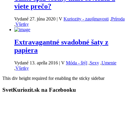
viete prečo?
Vydané 27. júna 2020
|
V
Kuriozity - zaujímavosti
,
Príroda
,
Všetky
Extravagantné svadobné šaty z
papiera
Vydané 13. apríla 2016
|
V
Móda - štýl
,
Sexy
,
Umenie
,
Všetky
This div height required for enabling the sticky sidebar
SvetKuriozit.sk na Facebooku