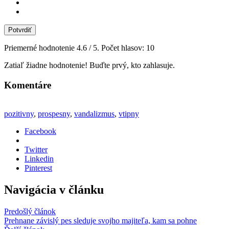
Potvrdiť
Priemerné hodnotenie
4.6
/ 5. Počet hlasov:
10
Zatiaľ žiadne hodnotenie! Buďte prvý, kto zahlasuje.
Komentáre
pozitivny
,
prospesny
,
vandalizmus
,
vtipny
Facebook
Twitter
Linkedin
Pinterest
Navigácia v článku
Predošlý článok
Prehnane závislý pes sleduje svojho majiteľa, kam sa pohne