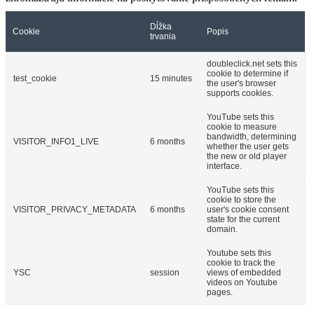
Dĺžka
Cookie
Popis
trvania
doubleclick.net sets this
cookie to determine if
test_cookie
15 minutes
the user's browser
supports cookies.
YouTube sets this
cookie to measure
bandwidth, determining
VISITOR_INFO1_LIVE
6 months
whether the user gets
the new or old player
interface.
YouTube sets this
cookie to store the
VISITOR_PRIVACY_METADATA
6 months
user's cookie consent
state for the current
domain.
Youtube sets this
cookie to track the
YSC
session
views of embedded
videos on Youtube
pages.