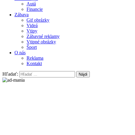
Autá
Financie
Zábava
Gif obrázky
Videá
Vtipy
Zábavné reklamy
Vtipné obrázky
Šport
O nás
Reklama
Kontakt
Hľadať: